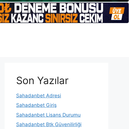
Son Yazılar
Sahadanbet Adresi
Sahadanbet Giriş
Sahadanbet Lisans Durumu
Sahadanbet Btk Güvenilirliği