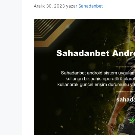
Aralık 30, 2023
yazar
Sahadanbet