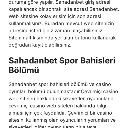
duruma göre yapılır. Sahadanbet giriş adresi
kapalı ancak bir sonraki site adresi Sahadanbet.
Web sitesine kolay erişim için son adresi
kullanmalısınız. Buradan mevcut web sitenizin
adresine istediğiniz zaman ulaşabilirsiniz.
Sitenin alt kısmında yer alan butonu kullanarak
doğrudan kayıt olabilirsiniz.
Sahadanbet Spor Bahisleri
Bölümü
Sahadanbet spor bahisleri bölümü ve casino
oyunları bölümü bulunmaktadır.Çevrimiçi casino
web siteleri hakkındaki şikayetler, oyuncuların
çevrimiçi casino web siteleri hakkında bilgi
alması için çok faydalıdır. Çevrimiçi bir casino
sitesini kullanmış olan oyuncuların yorumları ve
şikayetleri, diğer oyuncuların bir siteye