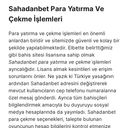
Sahadanbet Para Yatırma Ve
Çekme İşlemleri
Para yatırma ve çekme işlemleri en önemli
anlardan biridir ve sitemizde güvenli ve kolay bir
şekilde yapılabilmektedir. Elbette belirttiğimiz
gibi bahis sitesi lisansına sahip olmak
Sahadanbet para yatırma ve çekme i̇şlemleri
ayrıcalığıdır. Lisans almak kesintileri ve erişim
sorunlarını önler. Ne yazık ki Türkiye yasağının
ardından Sahadanbet adresini değiştirerek
mevcut kullanıcıların cep telefonu numaralarına
özel mesaj gönderdi. Ayrıca tüm bahisçileri
bilgilendirmek amacıyla bu duyuruyu sosyal
medya hesaplarında da yayınladı. Sahadanbet
para çekme seçenekleri, talepte bulunan
oyuncunun hesap bilgilerini kontrol etmenize