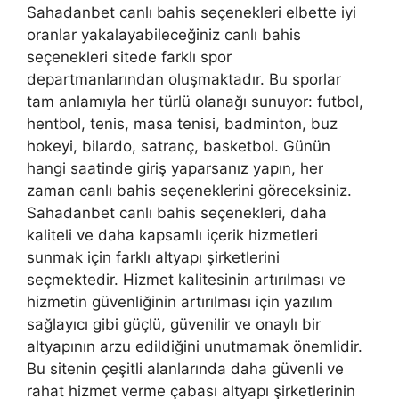
Sahadanbet canlı bahis seçenekleri elbette iyi
oranlar yakalayabileceğiniz canlı bahis
seçenekleri sitede farklı spor
departmanlarından oluşmaktadır. Bu sporlar
tam anlamıyla her türlü olanağı sunuyor: futbol, ​​
hentbol, ​​tenis, masa tenisi, badminton, buz
hokeyi, bilardo, satranç, basketbol. Günün
hangi saatinde giriş yaparsanız yapın, her
zaman canlı bahis seçeneklerini göreceksiniz.
Sahadanbet canlı bahis seçenekleri, daha
kaliteli ve daha kapsamlı içerik hizmetleri
sunmak için farklı altyapı şirketlerini
seçmektedir. Hizmet kalitesinin artırılması ve
hizmetin güvenliğinin artırılması için yazılım
sağlayıcı gibi güçlü, güvenilir ve onaylı bir
altyapının arzu edildiğini unutmamak önemlidir.
Bu sitenin çeşitli alanlarında daha güvenli ve
rahat hizmet verme çabası altyapı şirketlerinin