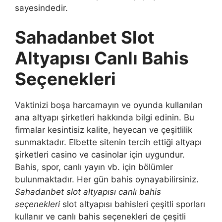
sayesindedir.
Sahadanbet Slot
Altyapısı Canlı Bahis
Seçenekleri
Vaktinizi boşa harcamayın ve oyunda kullanılan
ana altyapı şirketleri hakkında bilgi edinin. Bu
firmalar kesintisiz kalite, heyecan ve çeşitlilik
sunmaktadır. Elbette sitenin tercih ettiği altyapı
şirketleri casino ve casinolar için uygundur.
Bahis, spor, canlı yayın vb. için bölümler
bulunmaktadır. Her gün bahis oynayabilirsiniz.
Sahadanbet slot altyapısı canlı bahis
seçenekleri
slot altyapısı bahisleri çeşitli sporları
kullanır ve canlı bahis seçenekleri de çeşitli