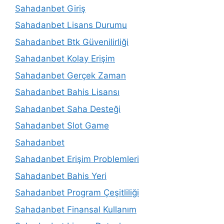
Sahadanbet Giriş
Sahadanbet Lisans Durumu
Sahadanbet Btk Güvenilirliği
Sahadanbet Kolay Erişim
Sahadanbet Gerçek Zaman
Sahadanbet Bahis Lisansı
Sahadanbet Saha Desteği
Sahadanbet Slot Game
Sahadanbet
Sahadanbet Erişim Problemleri
Sahadanbet Bahis Yeri
Sahadanbet Program Çeşitliliği
Sahadanbet Finansal Kullanım