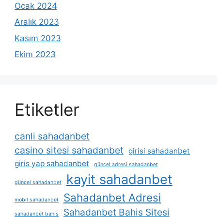
Ocak 2024
Aralık 2023
Kasım 2023
Ekim 2023
Etiketler
canli sahadanbet
casino sitesi sahadanbet
girisi sahadanbet
giris yap sahadanbet
güncel adresi sahadanbet
kayit sahadanbet
güncel sahadanbet
Sahadanbet Adresi
mobil sahadanbet
Sahadanbet Bahis Sitesi
sahadanbet bahis