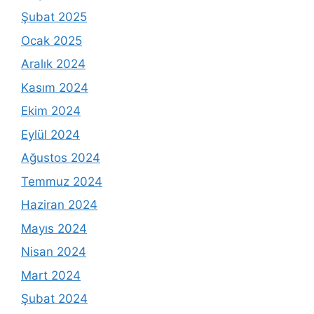
Şubat 2025
Ocak 2025
Aralık 2024
Kasım 2024
Ekim 2024
Eylül 2024
Ağustos 2024
Temmuz 2024
Haziran 2024
Mayıs 2024
Nisan 2024
Mart 2024
Şubat 2024