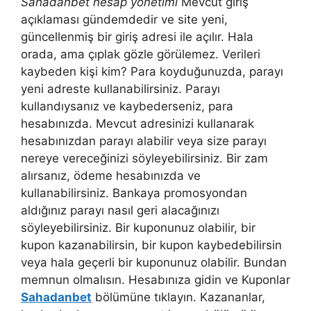
Sahadanbet hesap yönetimi
Mevcut giriş
açıklaması gündemdedir ve site yeni,
güncellenmiş bir giriş adresi ile açılır. Hala
orada, ama çıplak gözle görülemez. Verileri
kaybeden kişi kim? Para koyduğunuzda, parayı
yeni adreste kullanabilirsiniz. Parayı
kullandıysanız ve kaybederseniz, para
hesabınızda. Mevcut adresinizi kullanarak
hesabınızdan parayı alabilir veya size parayı
nereye vereceğinizi söyleyebilirsiniz. Bir zam
alırsanız, ödeme hesabınızda ve
kullanabilirsiniz. Bankaya promosyondan
aldığınız parayı nasıl geri alacağınızı
söyleyebilirsiniz. Bir kuponunuz olabilir, bir
kupon kazanabilirsin, bir kupon kaybedebilirsin
veya hala geçerli bir kuponunuz olabilir. Bundan
memnun olmalısın. Hesabınıza gidin ve Kuponlar
Sahadanbet
bölümüne tıklayın. Kazananlar,