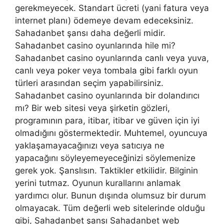
gerekmeyecek. Standart ücreti (yani fatura veya
internet planı) ödemeye devam edeceksiniz.
Sahadanbet şansı daha değerli midir.
Sahadanbet casino oyunlarında hile mi?
Sahadanbet casino oyunlarında canlı veya yuva,
canlı veya poker veya tombala gibi farklı oyun
türleri arasından seçim yapabilirsiniz.
Sahadanbet casino oyunlarında bir dolandırıcı
mı? Bir web sitesi veya şirketin gözleri,
programının para, itibar, itibar ve güven için iyi
olmadığını göstermektedir. Muhtemel, oyuncuya
yaklaşamayacağınızı veya satıcıya ne
yapacağını söyleyemeyeceğinizi söylemenize
gerek yok. Şanslısın. Taktikler etkilidir. Bilginin
yerini tutmaz. Oyunun kurallarını anlamak
yardımcı olur. Bunun dışında olumsuz bir durum
olmayacak. Tüm değerli web sitelerinde olduğu
gibi, Sahadanbet şansı Sahadanbet web