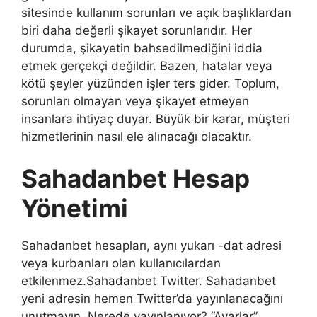
sitesinde kullanım sorunları ve açık başlıklardan
biri daha değerli şikayet sorunlarıdır. Her
durumda, şikayetin bahsedilmediğini iddia
etmek gerçekçi değildir. Bazen, hatalar veya
kötü şeyler yüzünden işler ters gider. Toplum,
sorunları olmayan veya şikayet etmeyen
insanlara ihtiyaç duyar. Büyük bir karar, müşteri
hizmetlerinin nasıl ele alınacağı olacaktır.
Sahadanbet Hesap
Yönetimi
Sahadanbet hesapları, aynı yukarı -dat adresi
veya kurbanları olan kullanıcılardan
etkilenmez.Sahadanbet Twitter. Sahadanbet
yeni adresin hemen Twitter’da yayınlanacağını
unutmayın. Nerede yayınlanıyor? “Ayarlar”