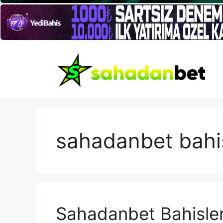
İçeriğe
atla
sahadanbet bahis
Sahadanbet Bahisler