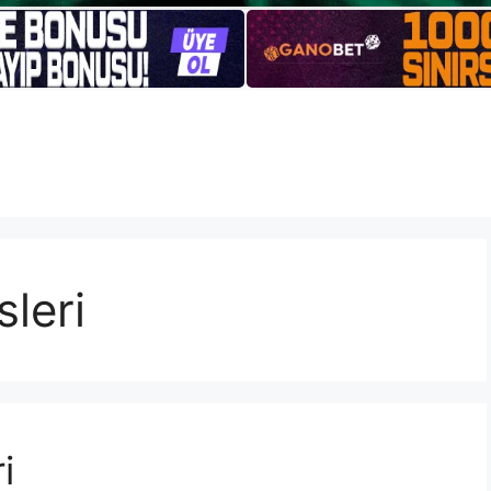
leri
i