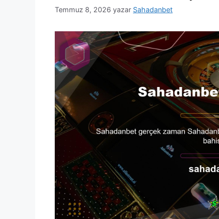
Temmuz 8, 2026
yazar
Sahadanbet