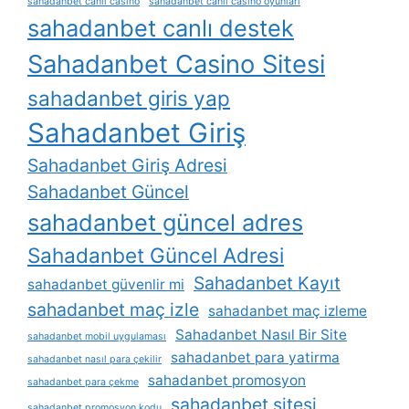
sahadanbet canlı casino
sahadanbet canlı casino oyunları
sahadanbet canlı destek
Sahadanbet Casino Sitesi
sahadanbet giris yap
Sahadanbet Giriş
Sahadanbet Giriş Adresi
Sahadanbet Güncel
sahadanbet güncel adres
Sahadanbet Güncel Adresi
Sahadanbet Kayıt
sahadanbet güvenlir mi
sahadanbet maç izle
sahadanbet maç izleme
Sahadanbet Nasıl Bir Site
sahadanbet mobil uygulaması
sahadanbet para yatirma
sahadanbet nasıl para çekilir
sahadanbet promosyon
sahadanbet para çekme
sahadanbet sitesi
sahadanbet promosyon kodu