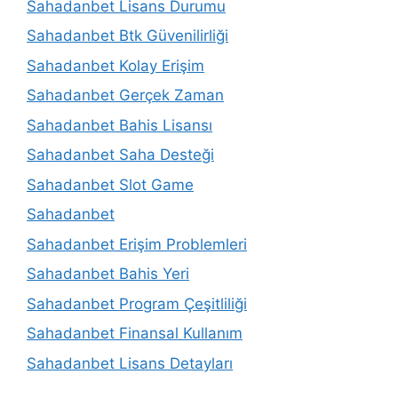
Sahadanbet Lisans Durumu
Sahadanbet Btk Güvenilirliği
Sahadanbet Kolay Erişim
Sahadanbet Gerçek Zaman
Sahadanbet Bahis Lisansı
Sahadanbet Saha Desteği
Sahadanbet Slot Game
Sahadanbet
Sahadanbet Erişim Problemleri
Sahadanbet Bahis Yeri
Sahadanbet Program Çeşitliliği
Sahadanbet Finansal Kullanım
Sahadanbet Lisans Detayları