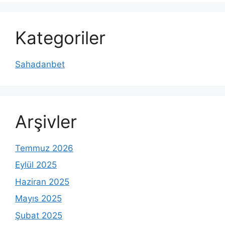
Kategoriler
Sahadanbet
Arşivler
Temmuz 2026
Eylül 2025
Haziran 2025
Mayıs 2025
Şubat 2025