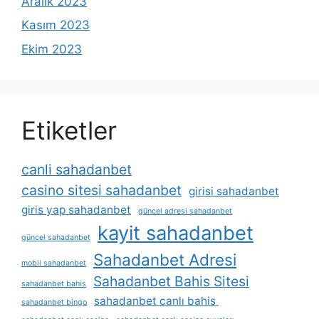
Aralık 2023
Kasım 2023
Ekim 2023
Etiketler
canli sahadanbet
casino sitesi sahadanbet
girisi sahadanbet
giris yap sahadanbet
güncel adresi sahadanbet
kayit sahadanbet
güncel sahadanbet
Sahadanbet Adresi
mobil sahadanbet
Sahadanbet Bahis Sitesi
sahadanbet bahis
sahadanbet canlı bahis
sahadanbet bingo