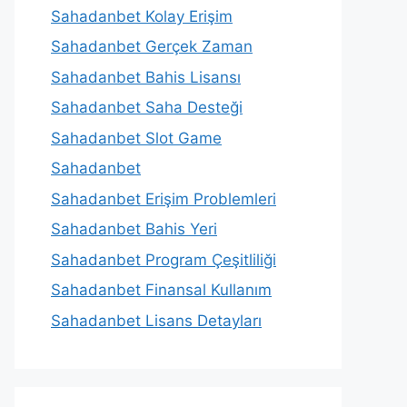
Sahadanbet Kolay Erişim
Sahadanbet Gerçek Zaman
Sahadanbet Bahis Lisansı
Sahadanbet Saha Desteği
Sahadanbet Slot Game
Sahadanbet
Sahadanbet Erişim Problemleri
Sahadanbet Bahis Yeri
Sahadanbet Program Çeşitliliği
Sahadanbet Finansal Kullanım
Sahadanbet Lisans Detayları