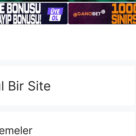
 Bir Site
emeler