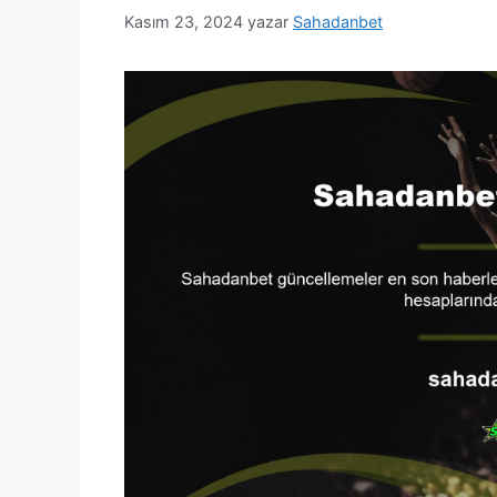
Kasım 23, 2024
yazar
Sahadanbet