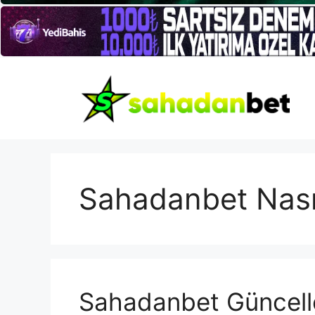
İçeriğe
atla
Sahadanbet Nasıl
Sahadanbet Güncell