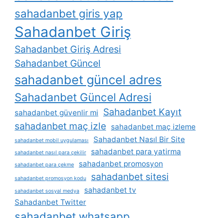
sahadanbet giris yap
Sahadanbet Giriş
Sahadanbet Giriş Adresi
Sahadanbet Güncel
sahadanbet güncel adres
Sahadanbet Güncel Adresi
Sahadanbet Kayıt
sahadanbet güvenlir mi
sahadanbet maç izle
sahadanbet maç izleme
Sahadanbet Nasıl Bir Site
sahadanbet mobil uygulaması
sahadanbet para yatirma
sahadanbet nasıl para çekilir
sahadanbet promosyon
sahadanbet para çekme
sahadanbet sitesi
sahadanbet promosyon kodu
sahadanbet tv
sahadanbet sosyal medya
Sahadanbet Twitter
sahadanbet whatsapp