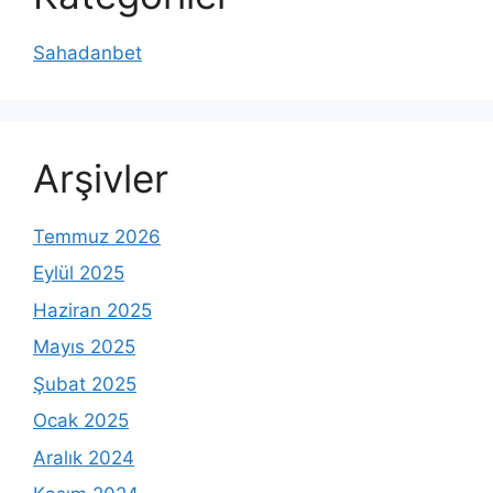
Sahadanbet
Arşivler
Temmuz 2026
Eylül 2025
Haziran 2025
Mayıs 2025
Şubat 2025
Ocak 2025
Aralık 2024