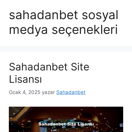
sahadanbet sosyal
medya seçenekleri
Sahadanbet Site
Lisansı
Ocak 4, 2025
yazar
Sahadanbet