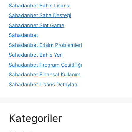
Sahadanbet Bahis Lisansı
Sahadanbet Saha Desteği
Sahadanbet Slot Game
Sahadanbet
Sahadanbet Erişim Problemleri
Sahadanbet Bahis Yeri
Sahadanbet Program Çeşitliliği
Sahadanbet Finansal Kullanım
Sahadanbet Lisans Detayları
Kategoriler