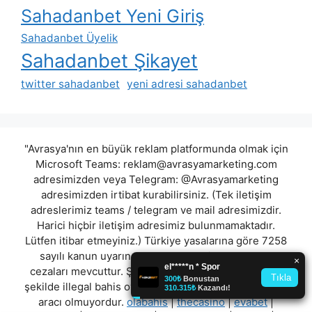
Sahadanbet Yeni Giriş
Sahadanbet Üyelik
Sahadanbet Şikayet
twitter sahadanbet
yeni adresi sahadanbet
"Avrasya'nın en büyük reklam platformunda olmak için
Microsoft Teams:
reklam@avrasyamarketing.com
adresimizden veya Telegram: @Avrasyamarketing
adresimizden irtibat kurabilirsiniz. (Tek iletişim
adreslerimiz teams / telegram ve mail adresimizdir.
Harici hiçbir iletişim adresimiz bulunmamaktadır.
Lütfen itibar etmeyiniz.) Türkiye yasalarına göre 7258
sayılı kanun uyarınca yasa dışı bahis oynamanın
cezaları mevcuttur. Şu an bulunduğunuz site hiç bir
şekilde illegal bahis oyunları oynatmıyor ve oynamaya
aracı olmuyordur.
olabahis
|
thecasino
|
evabet
|