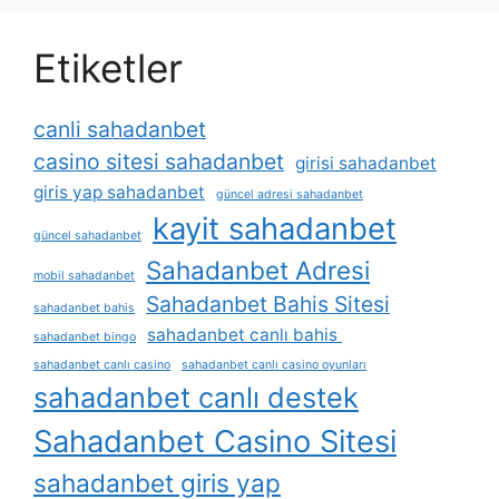
Etiketler
canli sahadanbet
casino sitesi sahadanbet
girisi sahadanbet
giris yap sahadanbet
güncel adresi sahadanbet
kayit sahadanbet
güncel sahadanbet
Sahadanbet Adresi
mobil sahadanbet
Sahadanbet Bahis Sitesi
sahadanbet bahis
sahadanbet canlı bahis
sahadanbet bingo
sahadanbet canlı casino
sahadanbet canlı casino oyunları
sahadanbet canlı destek
Sahadanbet Casino Sitesi
sahadanbet giris yap