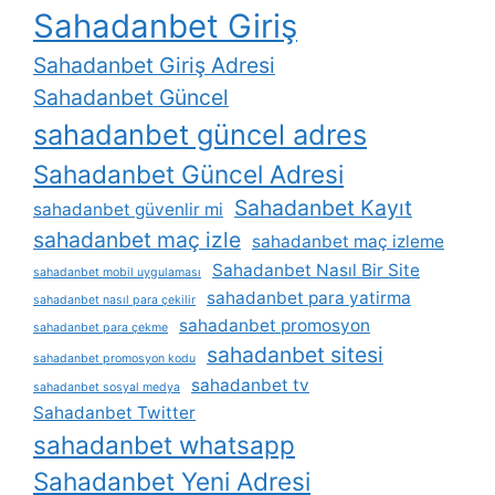
Sahadanbet Giriş
Sahadanbet Giriş Adresi
Sahadanbet Güncel
sahadanbet güncel adres
Sahadanbet Güncel Adresi
Sahadanbet Kayıt
sahadanbet güvenlir mi
sahadanbet maç izle
sahadanbet maç izleme
Sahadanbet Nasıl Bir Site
sahadanbet mobil uygulaması
sahadanbet para yatirma
sahadanbet nasıl para çekilir
sahadanbet promosyon
sahadanbet para çekme
sahadanbet sitesi
sahadanbet promosyon kodu
sahadanbet tv
sahadanbet sosyal medya
Sahadanbet Twitter
sahadanbet whatsapp
Sahadanbet Yeni Adresi