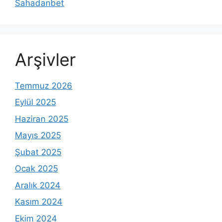
Sahadanbet
Arşivler
Temmuz 2026
Eylül 2025
Haziran 2025
Mayıs 2025
Şubat 2025
Ocak 2025
Aralık 2024
Kasım 2024
Ekim 2024