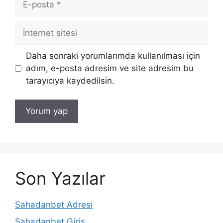
posta
İnternet
sitesi
Daha sonraki yorumlarımda kullanılması için
adım, e-posta adresim ve site adresim bu
tarayıcıya kaydedilsin.
Son Yazılar
Sahadanbet Adresi
Sahadanbet Giriş