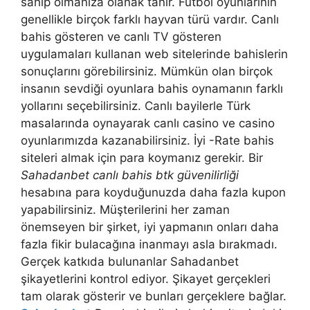
sahip olmanıza olanak tanır. Futbol oyunlarının
genellikle birçok farklı hayvan türü vardır. Canlı
bahis gösteren ve canlı TV gösteren
uygulamaları kullanan web sitelerinde bahislerin
sonuçlarını görebilirsiniz. Mümkün olan birçok
insanın sevdiği oyunlara bahis oynamanın farklı
yollarını seçebilirsiniz. Canlı bayilerle Türk
masalarında oynayarak canlı casino ve casino
oyunlarımızda kazanabilirsiniz. İyi -Rate bahis
siteleri almak için para koymanız gerekir. Bir
Sahadanbet canlı bahis btk güvenilirliği
hesabına para koyduğunuzda daha fazla kupon
yapabilirsiniz. Müşterilerini her zaman
önemseyen bir şirket, iyi yapmanın onları daha
fazla fikir bulacağına inanmayı asla bırakmadı.
Gerçek katkıda bulunanlar Sahadanbet
şikayetlerini kontrol ediyor. Şikayet gerçekleri
tam olarak gösterir ve bunları gerçeklere bağlar.