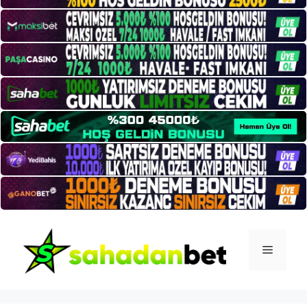
İçeriğe
atla
Menü