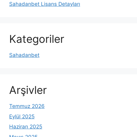
Sahadanbet Lisans Detayları
Kategoriler
Sahadanbet
Arşivler
Temmuz 2026
Eylül 2025
Haziran 2025
Mayıs 2025