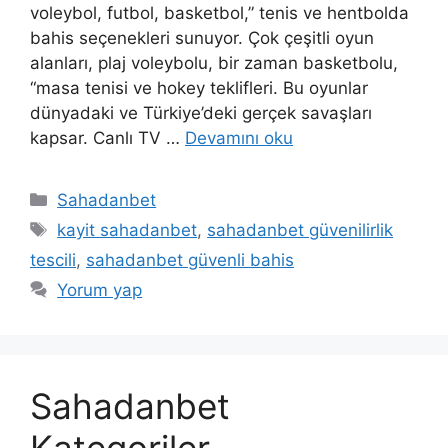
voleybol, futbol, basketbol,” tenis ve hentbolda
bahis seçenekleri sunuyor. Çok çeşitli oyun
alanları, plaj voleybolu, bir zaman basketbolu,
“masa tenisi ve hokey teklifleri. Bu oyunlar
dünyadaki ve Türkiye’deki gerçek savaşları
kapsar. Canlı TV …
Devamını oku
Kategoriler
Sahadanbet
Etiketler
kayit sahadanbet
,
sahadanbet güvenilirlik
tescili
,
sahadanbet güvenli bahis
Yorum yap
Sahadanbet