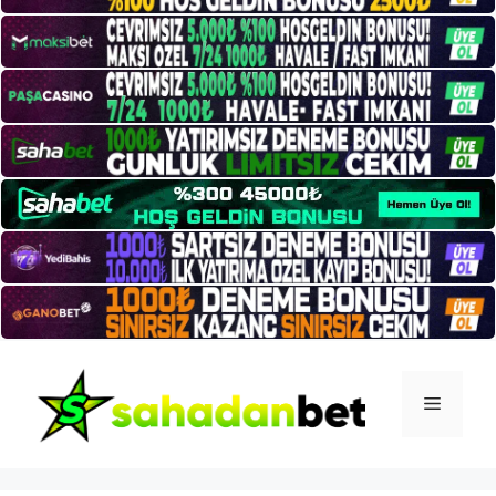
İçeriğe
atla
Menü