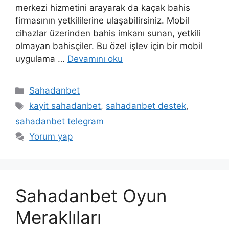
merkezi hizmetini arayarak da kaçak bahis
firmasının yetkililerine ulaşabilirsiniz. Mobil
cihazlar üzerinden bahis imkanı sunan, yetkili
olmayan bahisçiler. Bu özel işlev için bir mobil
uygulama …
Devamını oku
Kategoriler
Sahadanbet
Etiketler
kayit sahadanbet
,
sahadanbet destek
,
sahadanbet telegram
Yorum yap
Sahadanbet Oyun
Meraklıları