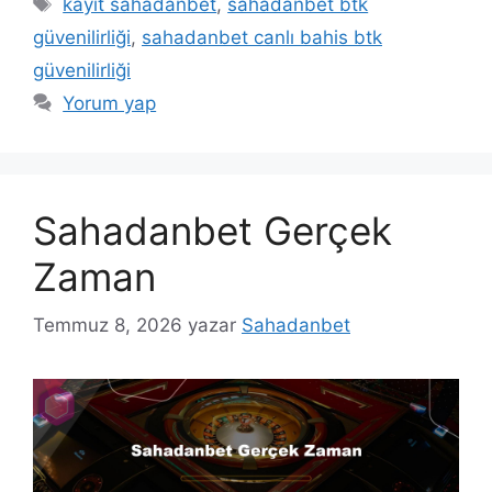
kayit sahadanbet
,
sahadanbet btk
güvenilirliği
,
sahadanbet canlı bahis btk
güvenilirliği
Yorum yap
Sahadanbet Gerçek
Zaman
Temmuz 8, 2026
yazar
Sahadanbet