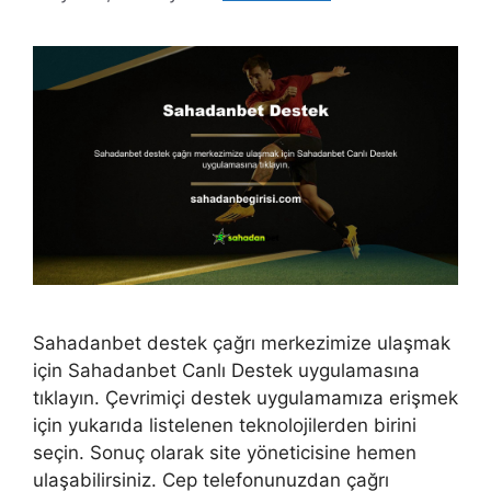
Sahadanbet destek çağrı merkezimize ulaşmak
için Sahadanbet Canlı Destek uygulamasına
tıklayın. Çevrimiçi destek uygulamamıza erişmek
için yukarıda listelenen teknolojilerden birini
seçin. Sonuç olarak site yöneticisine hemen
ulaşabilirsiniz. Cep telefonunuzdan çağrı