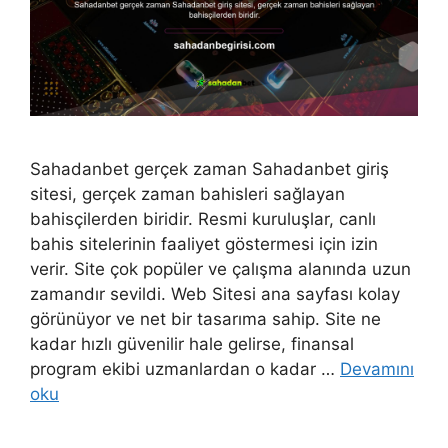
Sahadanbet gerçek zaman Sahadanbet giriş
sitesi, gerçek zaman bahisleri sağlayan
bahisçilerden biridir. Resmi kuruluşlar, canlı
bahis sitelerinin faaliyet göstermesi için izin
verir. Site çok popüler ve çalışma alanında uzun
zamandır sevildi. Web Sitesi ana sayfası kolay
görünüyor ve net bir tasarıma sahip. Site ne
kadar hızlı güvenilir hale gelirse, finansal
program ekibi uzmanlardan o kadar …
Devamını
oku