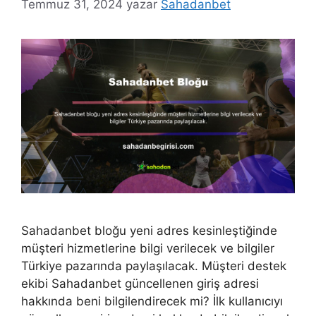
Temmuz 31, 2024
yazar
Sahadanbet
Sahadanbet bloğu yeni adres kesinleştiğinde
müşteri hizmetlerine bilgi verilecek ve bilgiler
Türkiye pazarında paylaşılacak. Müşteri destek
ekibi Sahadanbet güncellenen giriş adresi
hakkında beni bilgilendirecek mi? İlk kullanıcıyı