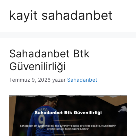
kayit sahadanbet
Sahadanbet Btk
Güvenilirliği
Temmuz 9, 2026
yazar
Sahadanbet