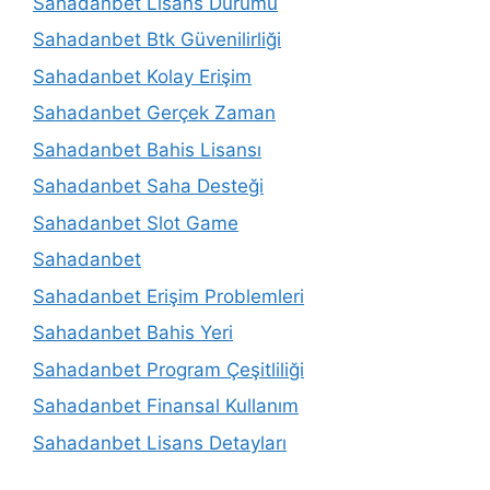
Sahadanbet Lisans Durumu
Sahadanbet Btk Güvenilirliği
Sahadanbet Kolay Erişim
Sahadanbet Gerçek Zaman
Sahadanbet Bahis Lisansı
Sahadanbet Saha Desteği
Sahadanbet Slot Game
Sahadanbet
Sahadanbet Erişim Problemleri
Sahadanbet Bahis Yeri
Sahadanbet Program Çeşitliliği
Sahadanbet Finansal Kullanım
Sahadanbet Lisans Detayları