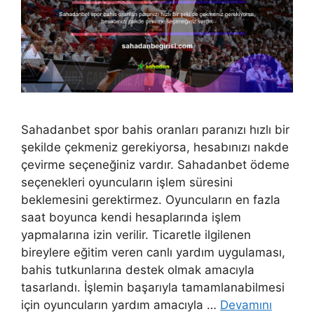
Sahadanbet spor bahis oranları paranızı hızlı bir
şekilde çekmeniz gerekiyorsa, hesabınızı nakde
çevirme seçeneğiniz vardır. Sahadanbet ödeme
seçenekleri oyuncuların işlem süresini
beklemesini gerektirmez. Oyuncuların en fazla
saat boyunca kendi hesaplarında işlem
yapmalarına izin verilir. Ticaretle ilgilenen
bireylere eğitim veren canlı yardım uygulaması,
bahis tutkunlarına destek olmak amacıyla
tasarlandı. İşlemin başarıyla tamamlanabilmesi
için oyuncuların yardım amacıyla …
Devamını