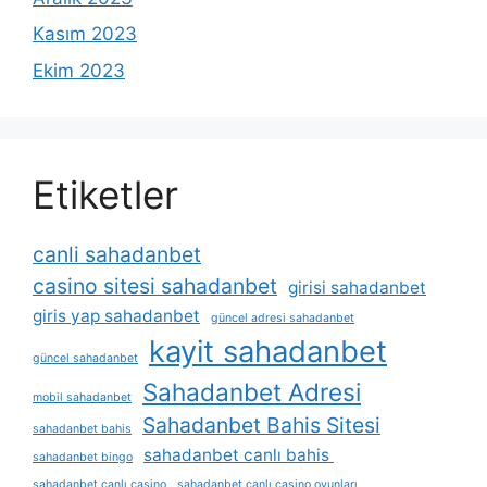
Kasım 2023
Ekim 2023
Etiketler
canli sahadanbet
casino sitesi sahadanbet
girisi sahadanbet
giris yap sahadanbet
güncel adresi sahadanbet
kayit sahadanbet
güncel sahadanbet
Sahadanbet Adresi
mobil sahadanbet
Sahadanbet Bahis Sitesi
sahadanbet bahis
sahadanbet canlı bahis
sahadanbet bingo
sahadanbet canlı casino
sahadanbet canlı casino oyunları