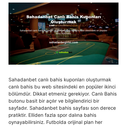
Sahadanbet canlı bahis kuponları oluşturmak
canlı bahis bu web sitesindeki en popüler ikinci
bölümdür. Dikkat etmeniz gerekiyor. Canlı Bahis
butonu basit bir açılır ve bilgilendirici bir
sayfadır. Sahadanbet bahis sayfası son derece
pratiktir. Elliden fazla spor dalına bahis
oynayabilirsiniz. Futbolda orijinal plan her