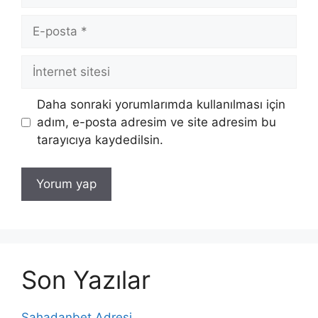
E-
posta
İnternet
sitesi
Daha sonraki yorumlarımda kullanılması için
adım, e-posta adresim ve site adresim bu
tarayıcıya kaydedilsin.
Son Yazılar
Sahadanbet Adresi