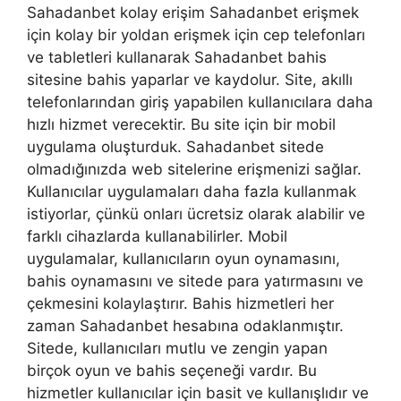
Sahadanbet kolay erişim Sahadanbet erişmek
için kolay bir yoldan erişmek için cep telefonları
ve tabletleri kullanarak Sahadanbet bahis
sitesine bahis yaparlar ve kaydolur. Site, akıllı
telefonlarından giriş yapabilen kullanıcılara daha
hızlı hizmet verecektir. Bu site için bir mobil
uygulama oluşturduk. Sahadanbet sitede
olmadığınızda web sitelerine erişmenizi sağlar.
Kullanıcılar uygulamaları daha fazla kullanmak
istiyorlar, çünkü onları ücretsiz olarak alabilir ve
farklı cihazlarda kullanabilirler. Mobil
uygulamalar, kullanıcıların oyun oynamasını,
bahis oynamasını ve sitede para yatırmasını ve
çekmesini kolaylaştırır. Bahis hizmetleri her
zaman Sahadanbet hesabına odaklanmıştır.
Sitede, kullanıcıları mutlu ve zengin yapan
birçok oyun ve bahis seçeneği vardır. Bu
hizmetler kullanıcılar için basit ve kullanışlıdır ve