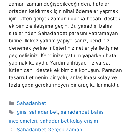
zaman zaman değişebileceğinden, hataları
ortadan kaldırmak için nihai ödemeler yapmak
için lütfen gerçek zamanlı banka hesabı destek
ekibimizle iletişime geçin. Bu yasadışı bahis
sitelerinden Sahadanbet parasını yatıramayan
birine ilk kez yatırım yapıyorsanız, kendiniz
denemek yerine müşteri hizmetleriyle iletişime
geçmelisiniz. Kendinize yatırım yaparken hata
yapmak kolaydır. Yardıma ihtiyacınız varsa,
lütfen canlı destek ekibimizle konuşun. Paradan
tasarruf etmenin bir yolu, anlaşılması kolay ve
fazla çaba gerektirmeyen bir araç kullanmaktır.
Kategoriler
Sahadanbet
Etiketler
girisi sahadanbet
,
sahadanbet bahis
i̇ncelemeleri
,
sahadanbet kolay erişim
Sahadanbet Gerçek Zaman