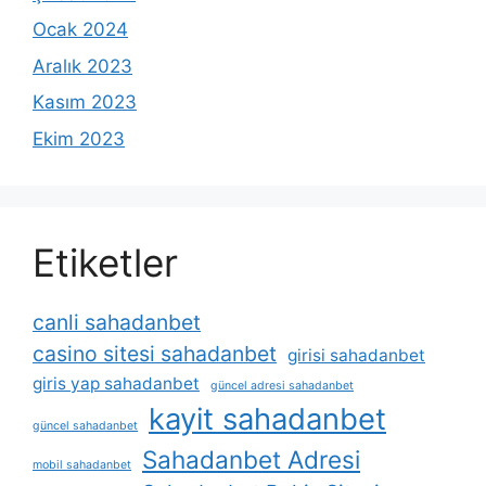
Ocak 2024
Aralık 2023
Kasım 2023
Ekim 2023
Etiketler
canli sahadanbet
casino sitesi sahadanbet
girisi sahadanbet
giris yap sahadanbet
güncel adresi sahadanbet
kayit sahadanbet
güncel sahadanbet
Sahadanbet Adresi
mobil sahadanbet