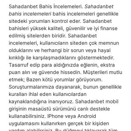
Sahadanbet Bahis İncelemeleri.
Sahadanbet
bahis i̇ncelemeleri
bahis incelemeleri genellikle
sitedeki yorumları kontrol eder. Sahadanbet
bahisleri yüksek kaliteli, güvenilir ve iyi finanse
edilmiş sitelerden biridir. Sahadanbet
incelemeleri, kullanıcıların siteden çok memnun
olduklarını ve herhangi bir sorun veya hayal
kırıklığı ile karşılaşmadıklarını göstermektedir.
Tasarruf edip para aldığınızda eğlenin, ekstra
puan alın ve güvende hissedin. Müşterileri mutlu
etmek; Bazen kötü yorumlar görüyorum.
Soruşturmalarımıza dayanarak, bunun genellikle
kuralları ihlal eden kullanıcılardan
kaynaklandığına inanıyoruz. Sahadanbet mobil
girişinin masaüstü sürümünü canlı destekle
kullanabilirsiniz. IPhone veya Android
uygulamasını kullanırken gerçek bir kişiden
yardım alabilirsiniz. Bu düğmeyi tıklayarak tüm