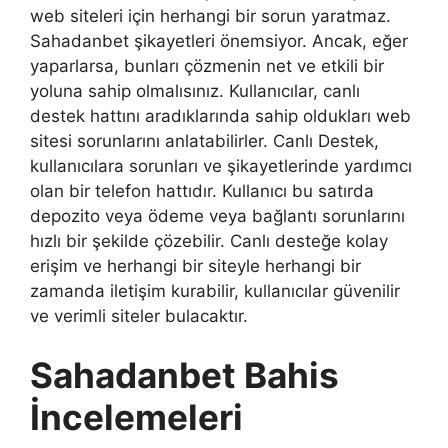
web siteleri için herhangi bir sorun yaratmaz.
Sahadanbet şikayetleri önemsiyor. Ancak, eğer
yaparlarsa, bunları çözmenin net ve etkili bir
yoluna sahip olmalısınız. Kullanıcılar, canlı
destek hattını aradıklarında sahip oldukları web
sitesi sorunlarını anlatabilirler. Canlı Destek,
kullanıcılara sorunları ve şikayetlerinde yardımcı
olan bir telefon hattıdır. Kullanıcı bu satırda
depozito veya ödeme veya bağlantı sorunlarını
hızlı bir şekilde çözebilir. Canlı desteğe kolay
erişim ve herhangi bir siteyle herhangi bir
zamanda iletişim kurabilir, kullanıcılar güvenilir
ve verimli siteler bulacaktır.
Sahadanbet Bahis
İncelemeleri