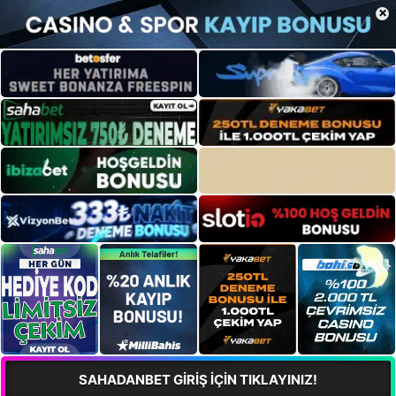
×
SAHADANBET GİRİŞ İÇİN TIKLAYINIZ!