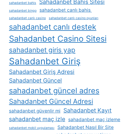
Sahadanbet Bahis Sitesi
sahadanbet bahis
sahadanbet canlı bahis
sahadanbet bingo
sahadanbet canlı casino
sahadanbet canlı casino oyunları
sahadanbet canlı destek
Sahadanbet Casino Sitesi
sahadanbet giris yap
Sahadanbet Giriş
Sahadanbet Giriş Adresi
Sahadanbet Güncel
sahadanbet güncel adres
Sahadanbet Güncel Adresi
Sahadanbet Kayıt
sahadanbet güvenlir mi
sahadanbet maç izle
sahadanbet maç izleme
Sahadanbet Nasıl Bir Site
sahadanbet mobil uygulaması