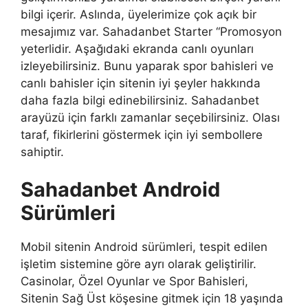
bilgi içerir. Aslında, üyelerimize çok açık bir
mesajımız var. Sahadanbet Starter “Promosyon
yeterlidir. Aşağıdaki ekranda canlı oyunları
izleyebilirsiniz. Bunu yaparak spor bahisleri ve
canlı bahisler için sitenin iyi şeyler hakkında
daha fazla bilgi edinebilirsiniz. Sahadanbet
arayüzü için farklı zamanlar seçebilirsiniz. Olası
taraf, fikirlerini göstermek için iyi sembollere
sahiptir.
Sahadanbet Android
Sürümleri
Mobil sitenin Android sürümleri, tespit edilen
işletim sistemine göre ayrı olarak geliştirilir.
Casinolar, Özel Oyunlar ve Spor Bahisleri,
Sitenin Sağ Üst köşesine gitmek için 18 yaşında