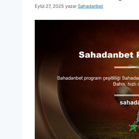
Eylül 27, 2025
yazar
Sahadanbet