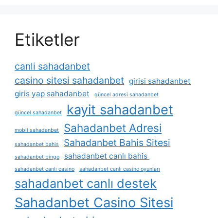
Etiketler
canli sahadanbet
casino sitesi sahadanbet
girisi sahadanbet
giris yap sahadanbet
güncel adresi sahadanbet
kayit sahadanbet
güncel sahadanbet
Sahadanbet Adresi
mobil sahadanbet
Sahadanbet Bahis Sitesi
sahadanbet bahis
sahadanbet canlı bahis
sahadanbet bingo
sahadanbet canlı casino
sahadanbet canlı casino oyunları
sahadanbet canlı destek
Sahadanbet Casino Sitesi