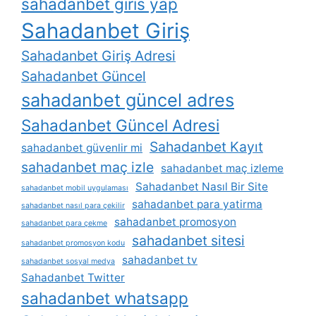
sahadanbet giris yap
Sahadanbet Giriş
Sahadanbet Giriş Adresi
Sahadanbet Güncel
sahadanbet güncel adres
Sahadanbet Güncel Adresi
Sahadanbet Kayıt
sahadanbet güvenlir mi
sahadanbet maç izle
sahadanbet maç izleme
Sahadanbet Nasıl Bir Site
sahadanbet mobil uygulaması
sahadanbet para yatirma
sahadanbet nasıl para çekilir
sahadanbet promosyon
sahadanbet para çekme
sahadanbet sitesi
sahadanbet promosyon kodu
sahadanbet tv
sahadanbet sosyal medya
Sahadanbet Twitter
sahadanbet whatsapp