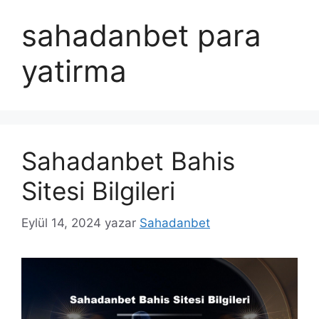
sahadanbet para
yatirma
Sahadanbet Bahis
Sitesi Bilgileri
Eylül 14, 2024
yazar
Sahadanbet