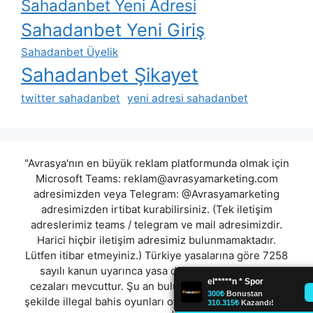
Sahadanbet Yeni Adresi
Sahadanbet Yeni Giriş
Sahadanbet Üyelik
Sahadanbet Şikayet
twitter sahadanbet
yeni adresi sahadanbet
"Avrasya'nın en büyük reklam platformunda olmak için
Microsoft Teams:
reklam@avrasyamarketing.com
adresimizden veya Telegram: @Avrasyamarketing
adresimizden irtibat kurabilirsiniz. (Tek iletişim
adreslerimiz teams / telegram ve mail adresimizdir.
Harici hiçbir iletişim adresimiz bulunmamaktadır.
Lütfen itibar etmeyiniz.) Türkiye yasalarına göre 7258
sayılı kanun uyarınca yasa dışı bahis oynamanın
cezaları mevcuttur. Şu an bulunduğunuz site hiç bir
şekilde illegal bahis oyunları oynatmıyor ve oynamaya