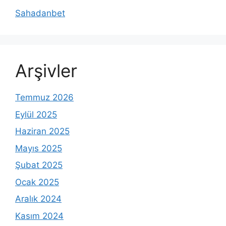
Sahadanbet
Arşivler
Temmuz 2026
Eylül 2025
Haziran 2025
Mayıs 2025
Şubat 2025
Ocak 2025
Aralık 2024
Kasım 2024