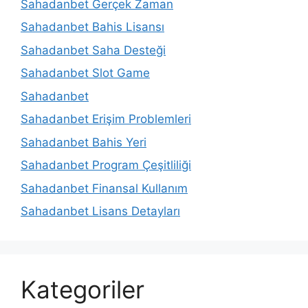
Sahadanbet Gerçek Zaman
Sahadanbet Bahis Lisansı
Sahadanbet Saha Desteği
Sahadanbet Slot Game
Sahadanbet
Sahadanbet Erişim Problemleri
Sahadanbet Bahis Yeri
Sahadanbet Program Çeşitliliği
Sahadanbet Finansal Kullanım
Sahadanbet Lisans Detayları
Kategoriler