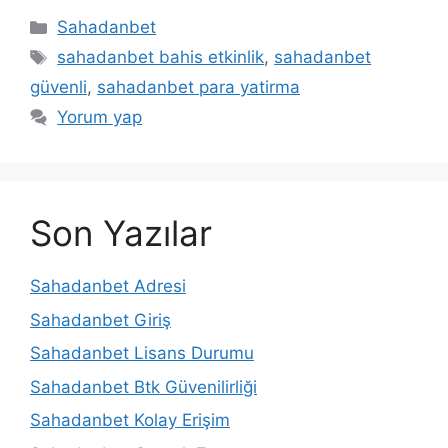
Kategoriler
Sahadanbet
Etiketler
sahadanbet bahis etkinlik
,
sahadanbet
güvenli
,
sahadanbet para yatirma
Yorum yap
Son Yazılar
Sahadanbet Adresi
Sahadanbet Giriş
Sahadanbet Lisans Durumu
Sahadanbet Btk Güvenilirliği
Sahadanbet Kolay Erişim