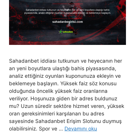
Sahadanbet iddiası tutkunun ve heyecanın her
an yeni boyutlara ulaştığı bahis piyasasında,
analiz ettiğiniz oyunları kuponunuza ekleyin ve
beklemeye başlayın. Yüksek faiz söz konusu
olduğunda öncelik yüksek faiz oranlarına
veriliyor. Hoşunuza giden bir adres buldunuz
mu? Uzun süredir sektöre hizmet veren, yüksek
oran gereksinimleri karşılanan bu adres
sayesinde Sahadanbet Erişim Slotunu duymuş
olabilirsiniz. Spor ve …
Devamını oku