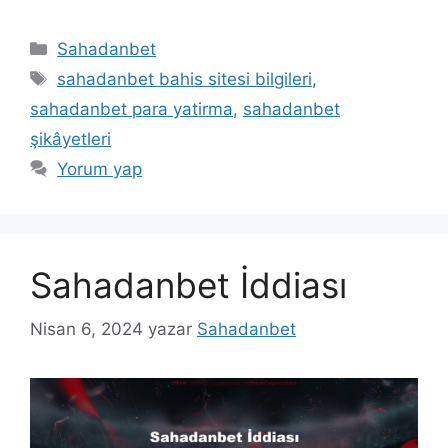
Kategoriler
Sahadanbet
Etiketler
sahadanbet bahis sitesi bilgileri
,
sahadanbet para yatirma
,
sahadanbet
şikâyetleri
Yorum yap
Sahadanbet İddiası
Nisan 6, 2024
yazar
Sahadanbet