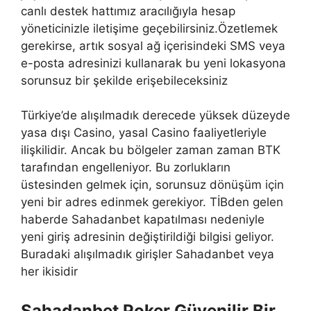
canlı destek hattımız aracılığıyla hesap
yöneticinizle iletişime geçebilirsiniz.Özetlemek
gerekirse, artık sosyal ağ içerisindeki SMS veya
e-posta adresinizi kullanarak bu yeni lokasyona
sorunsuz bir şekilde erişebileceksiniz
Türkiye’de alışılmadık derecede yüksek düzeyde
yasa dışı Casino, yasal Casino faaliyetleriyle
ilişkilidir. Ancak bu bölgeler zaman zaman BTK
tarafından engelleniyor. Bu zorlukların
üstesinden gelmek için, sorunsuz dönüşüm için
yeni bir adres edinmek gerekiyor. TİBden gelen
haberde Sahadanbet kapatılması nedeniyle
yeni giriş adresinin değiştirildiği bilgisi geliyor.
Buradaki alışılmadık girişler Sahadanbet veya
her ikisidir
Sahadanbet Poker Güvenilir Bir