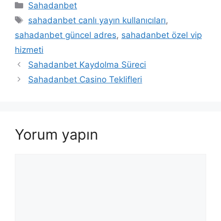
Kategoriler
Sahadanbet
Etiketler
sahadanbet canlı yayın kullanıcıları
,
sahadanbet güncel adres
,
sahadanbet özel vip
hizmeti
Sahadanbet Kaydolma Süreci
Sahadanbet Casino Teklifleri
Yorum yapın
Yorum