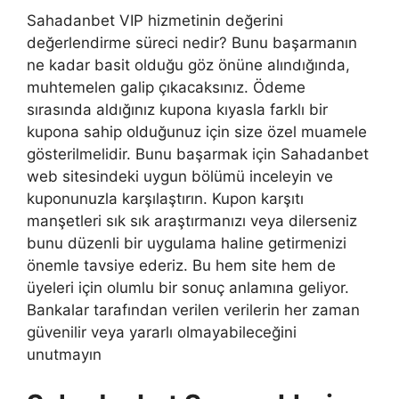
Sahadanbet VIP hizmetinin değerini
değerlendirme süreci nedir? Bunu başarmanın
ne kadar basit olduğu göz önüne alındığında,
muhtemelen galip çıkacaksınız. Ödeme
sırasında aldığınız kupona kıyasla farklı bir
kupona sahip olduğunuz için size özel muamele
gösterilmelidir. Bunu başarmak için Sahadanbet
web sitesindeki uygun bölümü inceleyin ve
kuponunuzla karşılaştırın. Kupon karşıtı
manşetleri sık sık araştırmanızı veya dilerseniz
bunu düzenli bir uygulama haline getirmenizi
önemle tavsiye ederiz. Bu hem site hem de
üyeleri için olumlu bir sonuç anlamına geliyor.
Bankalar tarafından verilen verilerin her zaman
güvenilir veya yararlı olmayabileceğini
unutmayın