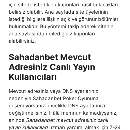
için sitede istedikleri kuponları nasıl bulacakları
belirsiz olabilir. Ana sayfada site üyelerinin
istediği bilgilere ilişkin açık ve görünür bölümler
bulunmalıdır. Bu yöntemi takip ederek sitenin
ana sayfasından dilediğiniz kuponları
alabilirsiniz.
Sahadanbet Mevcut
Adresiniz Canlı Yayın
Kullanıcıları
Mevcut adresiniz veya DNS ayarlarınız
nedeniyle Sahadanbet Poker Oyununa
erişemiyorsanız öncelikle DNS ayarlarınızı
değiştirmelisiniz. Hâlâ memnun kalmadıysanız,
anında
Sahadanbet mevcut adresiniz canlı
yayın kullanıcıları
uzman yardımı almak için 7-24