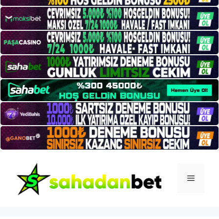
İçeriğe
atla
Menü