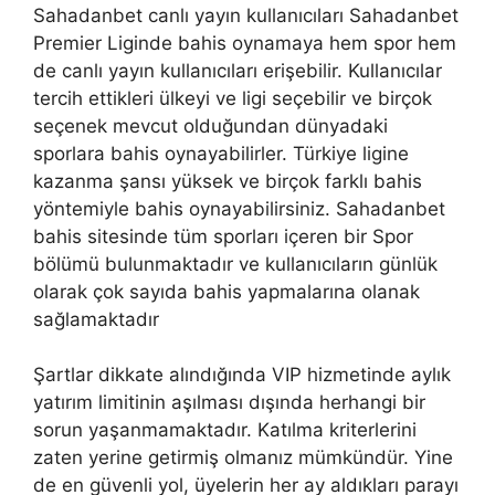
Sahadanbet canlı yayın kullanıcıları Sahadanbet
Premier Liginde bahis oynamaya hem spor hem
de canlı yayın kullanıcıları erişebilir. Kullanıcılar
tercih ettikleri ülkeyi ve ligi seçebilir ve birçok
seçenek mevcut olduğundan dünyadaki
sporlara bahis oynayabilirler. Türkiye ligine
kazanma şansı yüksek ve birçok farklı bahis
yöntemiyle bahis oynayabilirsiniz. Sahadanbet
bahis sitesinde tüm sporları içeren bir Spor
bölümü bulunmaktadır ve kullanıcıların günlük
olarak çok sayıda bahis yapmalarına olanak
sağlamaktadır
Şartlar dikkate alındığında VIP hizmetinde aylık
yatırım limitinin aşılması dışında herhangi bir
sorun yaşanmamaktadır. Katılma kriterlerini
zaten yerine getirmiş olmanız mümkündür. Yine
de en güvenli yol, üyelerin her ay aldıkları parayı