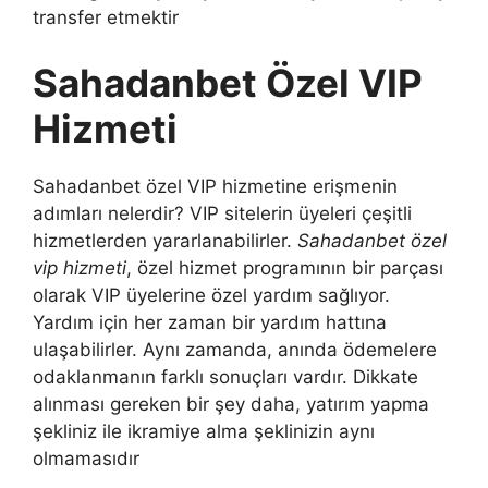
transfer etmektir
Sahadanbet Özel VIP
Hizmeti
Sahadanbet özel VIP hizmetine erişmenin
adımları nelerdir? VIP sitelerin üyeleri çeşitli
hizmetlerden yararlanabilirler.
Sahadanbet özel
vip hizmeti
, özel hizmet programının bir parçası
olarak VIP üyelerine özel yardım sağlıyor.
Yardım için her zaman bir yardım hattına
ulaşabilirler. Aynı zamanda, anında ödemelere
odaklanmanın farklı sonuçları vardır. Dikkate
alınması gereken bir şey daha, yatırım yapma
şekliniz ile ikramiye alma şeklinizin aynı
olmamasıdır