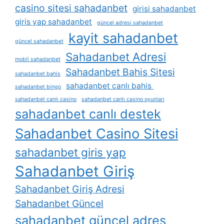
casino sitesi sahadanbet
girisi sahadanbet
giris yap sahadanbet
güncel adresi sahadanbet
kayit sahadanbet
güncel sahadanbet
Sahadanbet Adresi
mobil sahadanbet
Sahadanbet Bahis Sitesi
sahadanbet bahis
sahadanbet canlı bahis
sahadanbet bingo
sahadanbet canlı casino
sahadanbet canlı casino oyunları
sahadanbet canlı destek
Sahadanbet Casino Sitesi
sahadanbet giris yap
Sahadanbet Giriş
Sahadanbet Giriş Adresi
Sahadanbet Güncel
sahadanbet güncel adres