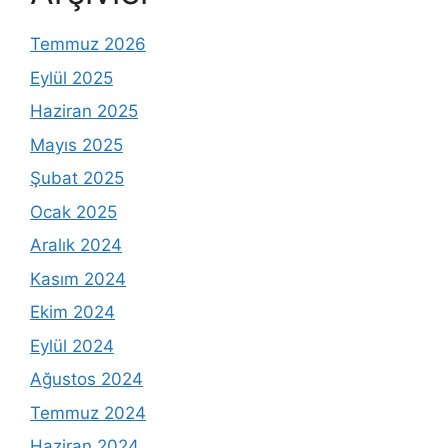
Temmuz 2026
Eylül 2025
Haziran 2025
Mayıs 2025
Şubat 2025
Ocak 2025
Aralık 2024
Kasım 2024
Ekim 2024
Eylül 2024
Ağustos 2024
Temmuz 2024
Haziran 2024