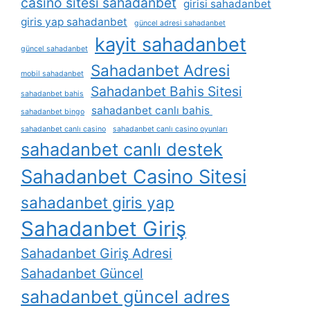
casino sitesi sahadanbet
girisi sahadanbet
giris yap sahadanbet
güncel adresi sahadanbet
kayit sahadanbet
güncel sahadanbet
Sahadanbet Adresi
mobil sahadanbet
Sahadanbet Bahis Sitesi
sahadanbet bahis
sahadanbet canlı bahis
sahadanbet bingo
sahadanbet canlı casino
sahadanbet canlı casino oyunları
sahadanbet canlı destek
Sahadanbet Casino Sitesi
sahadanbet giris yap
Sahadanbet Giriş
Sahadanbet Giriş Adresi
Sahadanbet Güncel
sahadanbet güncel adres