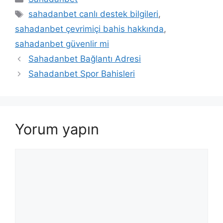
Etiketler
sahadanbet canlı destek bilgileri
,
sahadanbet çevrimiçi bahis hakkında
,
sahadanbet güvenlir mi
Sahadanbet Bağlantı Adresi
Sahadanbet Spor Bahisleri
Yorum yapın
Yorum