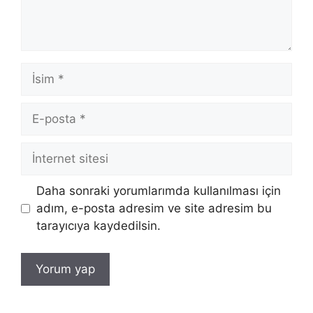
İsim
E-
posta
İnternet
sitesi
Daha sonraki yorumlarımda kullanılması için
adım, e-posta adresim ve site adresim bu
tarayıcıya kaydedilsin.