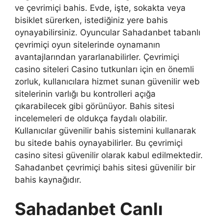
ve çevrimiçi bahis. Evde, işte, sokakta veya
bisiklet sürerken, istediğiniz yere bahis
oynayabilirsiniz. Oyuncular Sahadanbet tabanlı
çevrimiçi oyun sitelerinde oynamanın
avantajlarından yararlanabilirler. Çevrimiçi
casino siteleri Casino tutkunları için en önemli
zorluk, kullanıcılara hizmet sunan güvenilir web
sitelerinin varlığı bu kontrolleri açığa
çıkarabilecek gibi görünüyor. Bahis sitesi
incelemeleri de oldukça faydalı olabilir.
Kullanıcılar güvenilir bahis sistemini kullanarak
bu sitede bahis oynayabilirler. Bu çevrimiçi
casino sitesi güvenilir olarak kabul edilmektedir.
Sahadanbet çevrimiçi bahis sitesi güvenilir bir
bahis kaynağıdır.
Sahadanbet Canlı