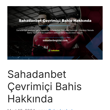
Sahadanbet
Çevrimiçi Bahis
Hakkında