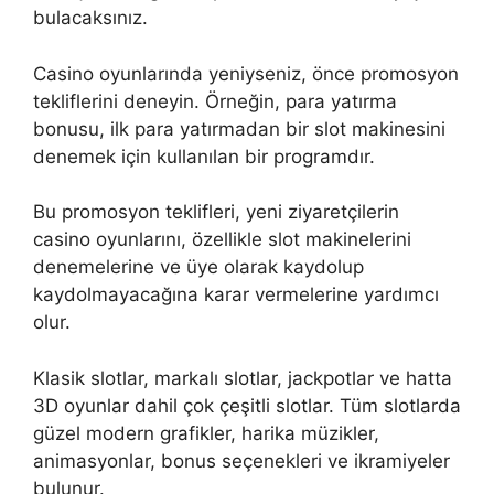
bulacaksınız.
Casino oyunlarında yeniyseniz, önce promosyon
tekliflerini deneyin. Örneğin, para yatırma
bonusu, ilk para yatırmadan bir slot makinesini
denemek için kullanılan bir programdır.
Bu promosyon teklifleri, yeni ziyaretçilerin
casino oyunlarını, özellikle slot makinelerini
denemelerine ve üye olarak kaydolup
kaydolmayacağına karar vermelerine yardımcı
olur.
Klasik slotlar, markalı slotlar, jackpotlar ve hatta
3D oyunlar dahil çok çeşitli slotlar. Tüm slotlarda
güzel modern grafikler, harika müzikler,
animasyonlar, bonus seçenekleri ve ikramiyeler
bulunur.