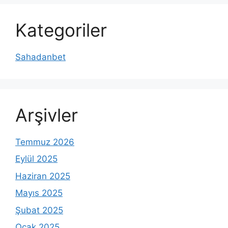
Kategoriler
Sahadanbet
Arşivler
Temmuz 2026
Eylül 2025
Haziran 2025
Mayıs 2025
Şubat 2025
Ocak 2025