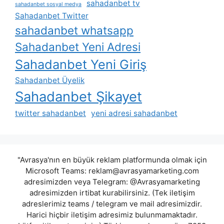
sahadanbet tv
sahadanbet sosyal medya
Sahadanbet Twitter
sahadanbet whatsapp
Sahadanbet Yeni Adresi
Sahadanbet Yeni Giriş
Sahadanbet Üyelik
Sahadanbet Şikayet
twitter sahadanbet
yeni adresi sahadanbet
"Avrasya'nın en büyük reklam platformunda olmak için
Microsoft Teams:
reklam@avrasyamarketing.com
adresimizden veya Telegram: @Avrasyamarketing
adresimizden irtibat kurabilirsiniz. (Tek iletişim
adreslerimiz teams / telegram ve mail adresimizdir.
Harici hiçbir iletişim adresimiz bulunmamaktadır.