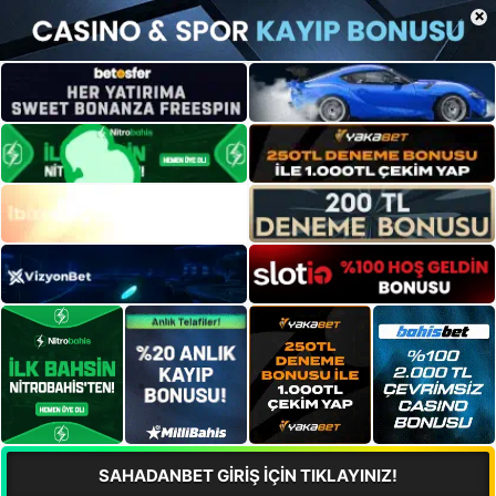
×
SAHADANBET GİRİŞ İÇİN TIKLAYINIZ!