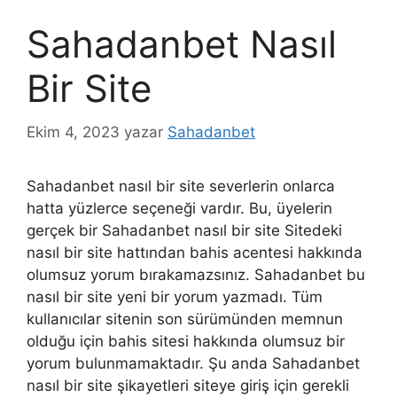
Sahadanbet Nasıl
Bir Site
Ekim 4, 2023
yazar
Sahadanbet
Sahadanbet nasıl bir site severlerin onlarca
hatta yüzlerce seçeneği vardır. Bu, üyelerin
gerçek bir Sahadanbet nasıl bir site Sitedeki
nasıl bir site hattından bahis acentesi hakkında
olumsuz yorum bırakamazsınız. Sahadanbet bu
nasıl bir site yeni bir yorum yazmadı. Tüm
kullanıcılar sitenin son sürümünden memnun
olduğu için bahis sitesi hakkında olumsuz bir
yorum bulunmamaktadır. Şu anda Sahadanbet
nasıl bir site şikayetleri siteye giriş için gerekli