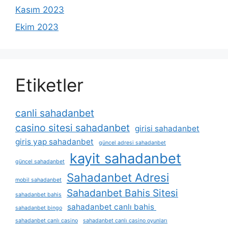
Kasım 2023
Ekim 2023
Etiketler
canli sahadanbet
casino sitesi sahadanbet
girisi sahadanbet
giris yap sahadanbet
güncel adresi sahadanbet
kayit sahadanbet
güncel sahadanbet
Sahadanbet Adresi
mobil sahadanbet
Sahadanbet Bahis Sitesi
sahadanbet bahis
sahadanbet canlı bahis
sahadanbet bingo
sahadanbet canlı casino
sahadanbet canlı casino oyunları