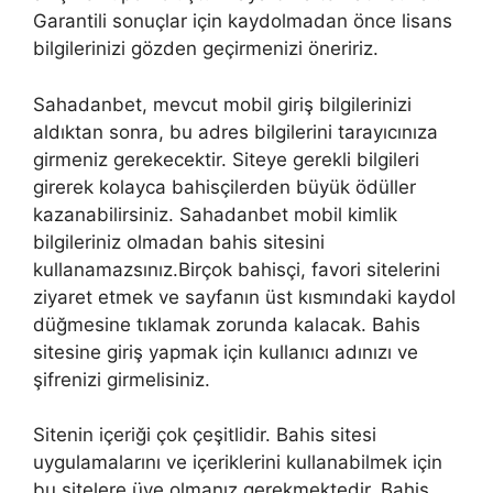
Garantili sonuçlar için kaydolmadan önce lisans
bilgilerinizi gözden geçirmenizi öneririz.
Sahadanbet, mevcut mobil giriş bilgilerinizi
aldıktan sonra, bu adres bilgilerini tarayıcınıza
girmeniz gerekecektir. Siteye gerekli bilgileri
girerek kolayca bahisçilerden büyük ödüller
kazanabilirsiniz. Sahadanbet mobil kimlik
bilgileriniz olmadan bahis sitesini
kullanamazsınız.Birçok bahisçi, favori sitelerini
ziyaret etmek ve sayfanın üst kısmındaki kaydol
düğmesine tıklamak zorunda kalacak. Bahis
sitesine giriş yapmak için kullanıcı adınızı ve
şifrenizi girmelisiniz.
Sitenin içeriği çok çeşitlidir. Bahis sitesi
uygulamalarını ve içeriklerini kullanabilmek için
bu sitelere üye olmanız gerekmektedir. Bahis