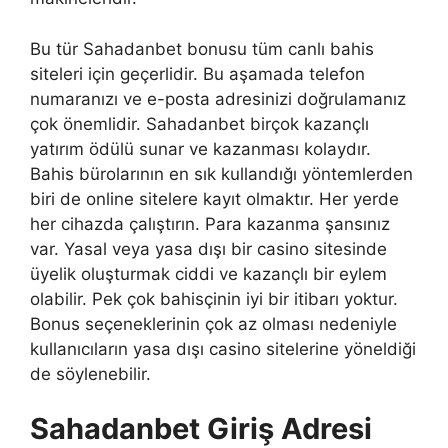
Bu tür Sahadanbet bonusu tüm canlı bahis
siteleri için geçerlidir. Bu aşamada telefon
numaranızı ve e-posta adresinizi doğrulamanız
çok önemlidir. Sahadanbet birçok kazançlı
yatırım ödülü sunar ve kazanması kolaydır.
Bahis bürolarının en sık kullandığı yöntemlerden
biri de online sitelere kayıt olmaktır. Her yerde
her cihazda çalıştırın. Para kazanma şansınız
var. Yasal veya yasa dışı bir casino sitesinde
üyelik oluşturmak ciddi ve kazançlı bir eylem
olabilir. Pek çok bahisçinin iyi bir itibarı yoktur.
Bonus seçeneklerinin çok az olması nedeniyle
kullanıcıların yasa dışı casino sitelerine yöneldiği
de söylenebilir.
Sahadanbet Giriş Adresi