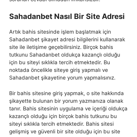
Sahadanbet Nasıl Bir Site Adresi
Artık bahis sitesinde işlem başlatmak için
Sahadanbet şikayet adresi bilgilerini kullanarak
site ile iletişime geçebilirsiniz. Birçok bahis
tutkunu Sahadanbet oldukça kazançlı olduğu
için bu siteyi sıklıkla tercih etmektedir. Bu
noktada öncelikle siteye giriş yapmalı ve
Sahadanbet şikayetine yorum yapmalısınız.
Bir bahis sitesine giriş yapmak, o site hakkında
şikayette bulunan bir yorum yazmanıza olanak
tanır. Bahis sitesinin uygulama ve içeriği oldukça
kazançlı olduğu için birçok bahis tutkunu bu
siteyi sıklıkla tercih etmektedir. Bahis sitesi
gelişmiş ve güvenli bir site olduğu için bu site