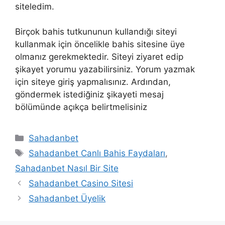
siteledim.
Birçok bahis tutkununun kullandığı siteyi
kullanmak için öncelikle bahis sitesine üye
olmanız gerekmektedir. Siteyi ziyaret edip
şikayet yorumu yazabilirsiniz. Yorum yazmak
için siteye giriş yapmalısınız. Ardından,
göndermek istediğiniz şikayeti mesaj
bölümünde açıkça belirtmelisiniz
Kategoriler
Sahadanbet
Etiketler
Sahadanbet Canlı Bahis Faydaları
,
Sahadanbet Nasıl Bir Site
Sahadanbet Casino Sitesi
Sahadanbet Üyelik