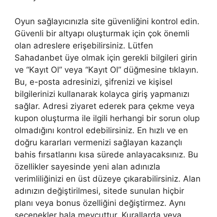
Oyun sağlayıcınızla site güvenliğini kontrol edin.
Güvenli bir altyapı oluşturmak için çok önemli
olan adreslere erişebilirsiniz. Lütfen
Sahadanbet üye olmak için gerekli bilgileri girin
ve “Kayıt Ol” veya “Kayıt Ol” düğmesine tıklayın.
Bu, e-posta adresinizi, şifrenizi ve kişisel
bilgilerinizi kullanarak kolayca giriş yapmanızı
sağlar. Adresi ziyaret ederek para çekme veya
kupon oluşturma ile ilgili herhangi bir sorun olup
olmadığını kontrol edebilirsiniz. En hızlı ve en
doğru kararları vermenizi sağlayan kazançlı
bahis fırsatlarını kısa sürede anlayacaksınız. Bu
özellikler sayesinde yeni alan adınızla
verimliliğinizi en üst düzeye çıkarabilirsiniz. Alan
adınızın değiştirilmesi, sitede sunulan hiçbir
planı veya bonus özelliğini değiştirmez. Aynı
seçenekler hala mevcuttur. Kurallarda veya