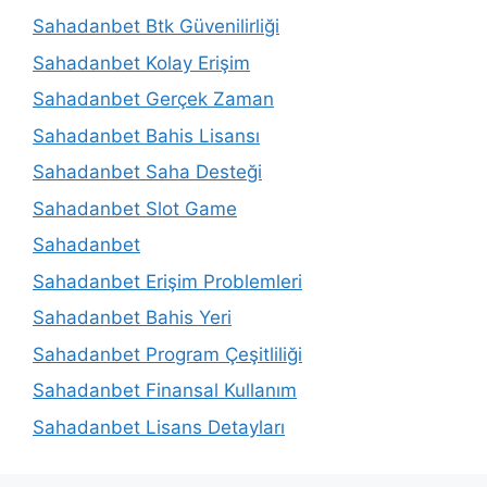
Sahadanbet Btk Güvenilirliği
Sahadanbet Kolay Erişim
Sahadanbet Gerçek Zaman
Sahadanbet Bahis Lisansı
Sahadanbet Saha Desteği
Sahadanbet Slot Game
Sahadanbet
Sahadanbet Erişim Problemleri
Sahadanbet Bahis Yeri
Sahadanbet Program Çeşitliliği
Sahadanbet Finansal Kullanım
Sahadanbet Lisans Detayları