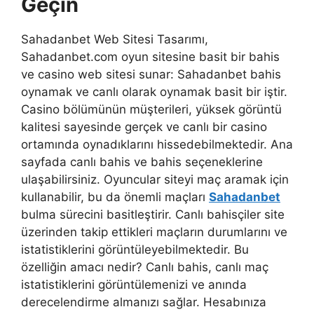
Geçin
Sahadanbet Web Sitesi Tasarımı,
Sahadanbet.com oyun sitesine basit bir bahis
ve casino web sitesi sunar: Sahadanbet bahis
oynamak ve canlı olarak oynamak basit bir iştir.
Casino bölümünün müşterileri, yüksek görüntü
kalitesi sayesinde gerçek ve canlı bir casino
ortamında oynadıklarını hissedebilmektedir. Ana
sayfada canlı bahis ve bahis seçeneklerine
ulaşabilirsiniz. Oyuncular siteyi maç aramak için
kullanabilir, bu da önemli maçları
Sahadanbet
bulma sürecini basitleştirir. Canlı bahisçiler site
üzerinden takip ettikleri maçların durumlarını ve
istatistiklerini görüntüleyebilmektedir. Bu
özelliğin amacı nedir? Canlı bahis, canlı maç
istatistiklerini görüntülemenizi ve anında
derecelendirme almanızı sağlar. Hesabınıza