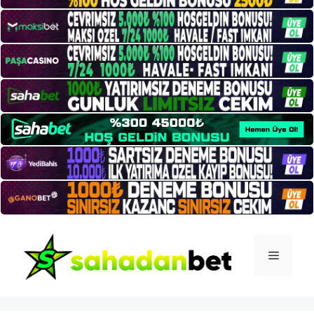
İçeriğe
atla
Menü