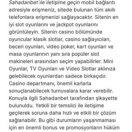
Sahadanbet i̇le i̇letişime geçin
mobil bağlantı
adresiyle erişmeniz, sitede bulunan tüm akıllı
telefonlara erişmenizi sağlayacaktır. Sitenin en
iyi slot oyunlarını ve jackpot oyunlarını
görüntüleyin. Sitenin casino bölümünde
oyuncular klasik slotlar, casino sağlayıcıları,
beceri oyunları, video poker, kart oyunları ve
masa oyunlarının yanı sıra popüler slot
makineleri arasından seçim yapabilirler. Mini
Oyunlar, TV Oyunları ve Video Slotlar aklınıza
gelebilecek oyunlardan sadece birkaçıdır.
Casino departmanı, önemli karlarla
sonuçlanabilecek turnuvalara karar verebilir.
Konuyla ilgili Sahadanbet tarafından şikayette
bulunuldu. Yetkili bir temsilci ile iletişime
geçilerek soruna daha hızlı ve etkili bir çözüm
sağlanabilir. Bu gibi durumların yaşanmaması
için en önemli bonus ve promosyonların hüküm