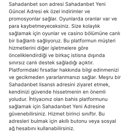
Sahadanbet son adresi Sahadanbet Yeni
Güncel Adresi ek özel indirimler ve
promosyonlar sağlar. Oyunlarda oranlar var ve
para kaybetmeyeceksiniz. Size kolaylık
sağlamak için oyunlar ve casino bölümüne canlı
bir bağlantı sağlıyoruz. Bu platformun müşteri
hizmetlerini diğer işletmelere göre
önceliklendirdiği ve birkaç istisna dışında
sınırsız canlı destek sağladığı açıktır.
Platformdaki fırsatlar hakkında bilgi edinmenizi
ve gecikmeden yararlanmanızı sağlar. Meşru bir
Sahadanbet lisanslı adresini ziyaret etmek,
kendinizi güvende hissetmenin en önemli
yoludur. İhtiyacınız olan bahis platformunu
sağlamak için Sahadanbet Yeni Adresine
güvenebilirsiniz. Hizmet birinci sınıftır. Bu
adresleri bulmak için akıllı butonu veya sosyal
ağ hesabını kullanabilirsiniz.