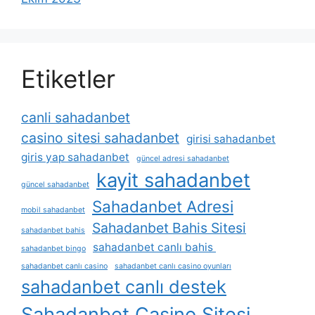
Etiketler
canli sahadanbet
casino sitesi sahadanbet
girisi sahadanbet
giris yap sahadanbet
güncel adresi sahadanbet
kayit sahadanbet
güncel sahadanbet
Sahadanbet Adresi
mobil sahadanbet
Sahadanbet Bahis Sitesi
sahadanbet bahis
sahadanbet canlı bahis
sahadanbet bingo
sahadanbet canlı casino
sahadanbet canlı casino oyunları
sahadanbet canlı destek
Sahadanbet Casino Sitesi