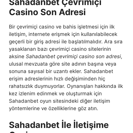
Sahadanbet Çevrimiçi
Casino Son Adresi
Bir çevrimiçi casino ve bahis işletmesi için ilk
iletişim, internete erişmek için kullanılabilecek
geçerli bir giriş adresi ile başlatılmalıdır. Ara sıra
yasaklanan bazı çevrimiçi casino sitelerinin
aksine
Sahadanbet çevrimiçi casino son adresi
,
ulusal mevzuata göre site adının başına veya
sonuna sayısal bir uzantı ekler. Sahadanbet
erişim adreslerinin hızlı değişiminden hiç
rahatsızlık duymuyorlar. Oynanışları hakkında ilk
kez izlenim edinmek ve oluşturmak için
Sahadanbet oyun sitesindeki diğer iletişim
yöntemlerine ve özelliklerine göz atın.
Sahadanbet İle İletişime