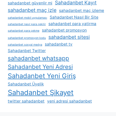
Sahadanbet Kayıt
sahadanbet güvenlir mi
sahadanbet maç izle
sahadanbet maç izleme
Sahadanbet Nasıl Bir Site
sahadanbet mobil uygulaması
sahadanbet para yatirma
sahadanbet nasıl para çekilir
sahadanbet promosyon
sahadanbet para çekme
sahadanbet sitesi
sahadanbet promosyon kodu
sahadanbet tv
sahadanbet sosyal medya
Sahadanbet Twitter
sahadanbet whatsapp
Sahadanbet Yeni Adresi
Sahadanbet Yeni Giriş
Sahadanbet Üyelik
Sahadanbet Şikayet
twitter sahadanbet
yeni adresi sahadanbet