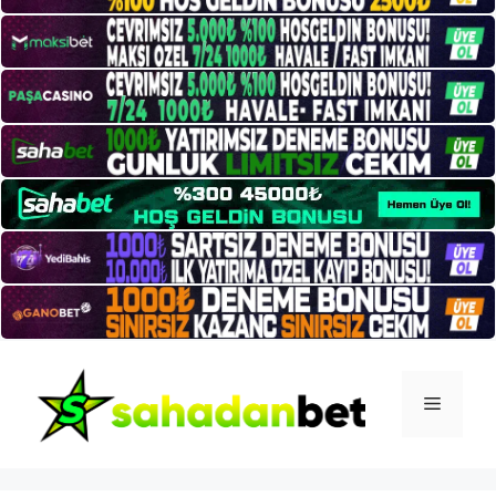
İçeriğe
atla
Menü