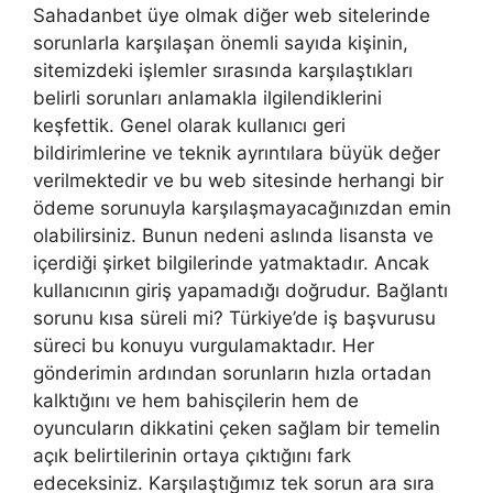
Sahadanbet üye olmak diğer web sitelerinde
sorunlarla karşılaşan önemli sayıda kişinin,
sitemizdeki işlemler sırasında karşılaştıkları
belirli sorunları anlamakla ilgilendiklerini
keşfettik. Genel olarak kullanıcı geri
bildirimlerine ve teknik ayrıntılara büyük değer
verilmektedir ve bu web sitesinde herhangi bir
ödeme sorunuyla karşılaşmayacağınızdan emin
olabilirsiniz. Bunun nedeni aslında lisansta ve
içerdiği şirket bilgilerinde yatmaktadır. Ancak
kullanıcının giriş yapamadığı doğrudur. Bağlantı
sorunu kısa süreli mi? Türkiye’de iş başvurusu
süreci bu konuyu vurgulamaktadır. Her
gönderimin ardından sorunların hızla ortadan
kalktığını ve hem bahisçilerin hem de
oyuncuların dikkatini çeken sağlam bir temelin
açık belirtilerinin ortaya çıktığını fark
edeceksiniz. Karşılaştığımız tek sorun ara sıra