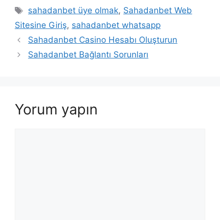
Etiketler
sahadanbet üye olmak
,
Sahadanbet Web
Sitesine Giriş
,
sahadanbet whatsapp
Sahadanbet Casino Hesabı Oluşturun
Sahadanbet Bağlantı Sorunları
Yorum yapın
Yorum