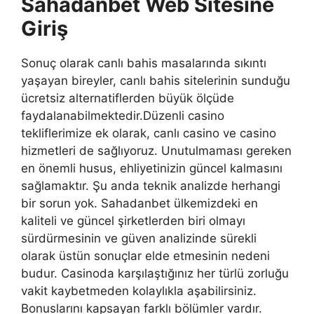
Sahadanbet Web Sitesine
Giriş
Sonuç olarak canlı bahis masalarında sıkıntı
yaşayan bireyler, canlı bahis sitelerinin sunduğu
ücretsiz alternatiflerden büyük ölçüde
faydalanabilmektedir.Düzenli casino
tekliflerimize ek olarak, canlı casino ve casino
hizmetleri de sağlıyoruz. Unutulmaması gereken
en önemli husus, ehliyetinizin güncel kalmasını
sağlamaktır. Şu anda teknik analizde herhangi
bir sorun yok. Sahadanbet ülkemizdeki en
kaliteli ve güncel şirketlerden biri olmayı
sürdürmesinin ve güven analizinde sürekli
olarak üstün sonuçlar elde etmesinin nedeni
budur. Casinoda karşılaştığınız her türlü zorluğu
vakit kaybetmeden kolaylıkla aşabilirsiniz.
Bonuslarını kapsayan farklı bölümler vardır.