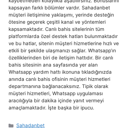
kaybetmeden kolaylıkla aşabilirsiniz. Bonuslarını
kapsayan farklı bölümler vardır. Sahadanbet
müşteri iletişimine yaklaşımı, yerinde desteğin
ötesine geçerek çeşitli kanal ve yöntemleri
kapsamaktadır. Canlı bahis sitelerinin tüm
platformlarda özel destek hatları bulunmaktadır
ve bu hatlar, sitenin müşteri hizmetlerine hızlı ve
etkili bir şekilde ulaşmanızı sağlar. Whatsapp’ın
özelliklerinden biri de iletişim hattıdır. Bir canlı
bahis sitesinin ana sayfasında yer alan
Whatsapp yardım hattı ikonuna tıkladığınızda
anında canlı bahis ofisinin müşteri hizmetleri
departmanına bağlanacaksınız. Tipik olarak
müşteri hizmetleri, Whatsapp uygulaması
aracılığıyla bir dakika içinde yanıt vermeyi
amaçlamaktadır. İşte başka bir ipucu.
Kategoriler
Sahadanbet