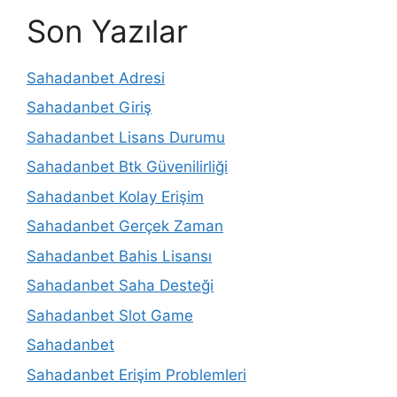
Son Yazılar
Sahadanbet Adresi
Sahadanbet Giriş
Sahadanbet Lisans Durumu
Sahadanbet Btk Güvenilirliği
Sahadanbet Kolay Erişim
Sahadanbet Gerçek Zaman
Sahadanbet Bahis Lisansı
Sahadanbet Saha Desteği
Sahadanbet Slot Game
Sahadanbet
Sahadanbet Erişim Problemleri