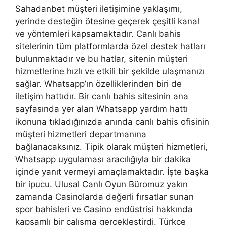
Sahadanbet müşteri iletişimine yaklaşımı,
yerinde desteğin ötesine geçerek çeşitli kanal
ve yöntemleri kapsamaktadır. Canlı bahis
sitelerinin tüm platformlarda özel destek hatları
bulunmaktadır ve bu hatlar, sitenin müşteri
hizmetlerine hızlı ve etkili bir şekilde ulaşmanızı
sağlar. Whatsapp’ın özelliklerinden biri de
iletişim hattıdır. Bir canlı bahis sitesinin ana
sayfasında yer alan Whatsapp yardım hattı
ikonuna tıkladığınızda anında canlı bahis ofisinin
müşteri hizmetleri departmanına
bağlanacaksınız. Tipik olarak müşteri hizmetleri,
Whatsapp uygulaması aracılığıyla bir dakika
içinde yanıt vermeyi amaçlamaktadır. İşte başka
bir ipucu. Ulusal Canlı Oyun Büromuz yakın
zamanda Casinolarda değerli fırsatlar sunan
spor bahisleri ve Casino endüstrisi hakkında
kapsamlı bir çalışma gerçekleştirdi. Türkçe