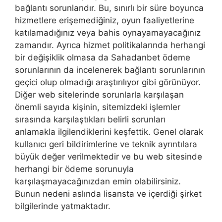
bağlantı sorunlarıdır. Bu, sınırlı bir süre boyunca
hizmetlere erişemediğiniz, oyun faaliyetlerine
katılamadığınız veya bahis oynayamayacağınız
zamandır. Ayrıca hizmet politikalarında herhangi
bir değişiklik olmasa da Sahadanbet ödeme
sorunlarının da incelenerek bağlantı sorunlarının
geçici olup olmadığı araştırılıyor gibi görünüyor.
Diğer web sitelerinde sorunlarla karşılaşan
önemli sayıda kişinin, sitemizdeki işlemler
sırasında karşılaştıkları belirli sorunları
anlamakla ilgilendiklerini keşfettik. Genel olarak
kullanıcı geri bildirimlerine ve teknik ayrıntılara
büyük değer verilmektedir ve bu web sitesinde
herhangi bir ödeme sorunuyla
karşılaşmayacağınızdan emin olabilirsiniz.
Bunun nedeni aslında lisansta ve içerdiği şirket
bilgilerinde yatmaktadır.