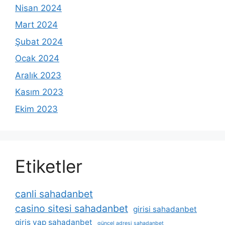
Nisan 2024
Mart 2024
Şubat 2024
Ocak 2024
Aralık 2023
Kasım 2023
Ekim 2023
Etiketler
canli sahadanbet
casino sitesi sahadanbet
girisi sahadanbet
giris yap sahadanbet
güncel adresi sahadanbet