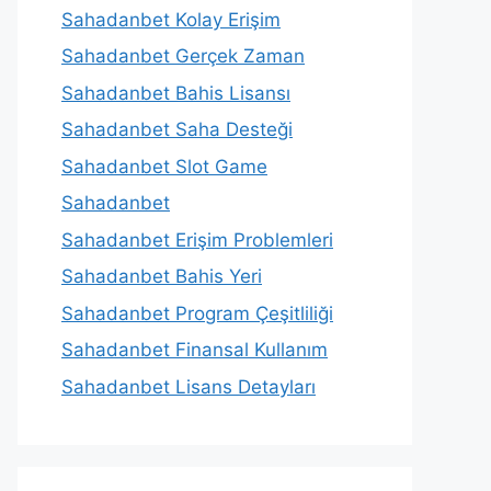
Sahadanbet Kolay Erişim
Sahadanbet Gerçek Zaman
Sahadanbet Bahis Lisansı
Sahadanbet Saha Desteği
Sahadanbet Slot Game
Sahadanbet
Sahadanbet Erişim Problemleri
Sahadanbet Bahis Yeri
Sahadanbet Program Çeşitliliği
Sahadanbet Finansal Kullanım
Sahadanbet Lisans Detayları