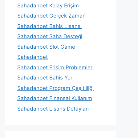
Sahadanbet Kolay Erişim
Sahadanbet Gerçek Zaman
Sahadanbet Bahis Lisansı
Sahadanbet Saha Desteği
Sahadanbet Slot Game
Sahadanbet
Sahadanbet Erişim Problemleri
Sahadanbet Bahis Yeri
Sahadanbet Program Çeşitliliği
Sahadanbet Finansal Kullanım
Sahadanbet Lisans Detayları