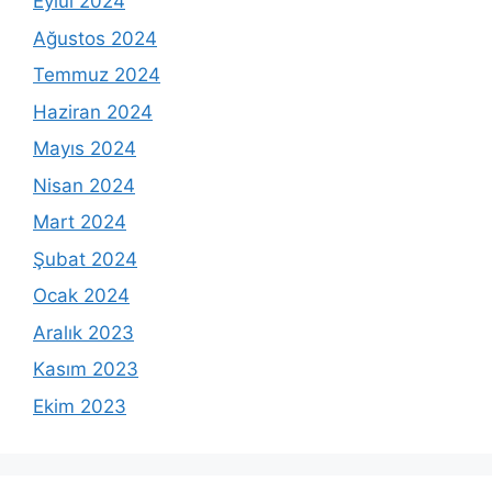
Eylül 2024
Ağustos 2024
Temmuz 2024
Haziran 2024
Mayıs 2024
Nisan 2024
Mart 2024
Şubat 2024
Ocak 2024
Aralık 2023
Kasım 2023
Ekim 2023