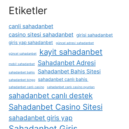
Etiketler
canli sahadanbet
casino sitesi sahadanbet
girisi sahadanbet
giris yap sahadanbet
güncel adresi sahadanbet
kayit sahadanbet
güncel sahadanbet
Sahadanbet Adresi
mobil sahadanbet
Sahadanbet Bahis Sitesi
sahadanbet bahis
sahadanbet canlı bahis
sahadanbet bingo
sahadanbet canlı casino
sahadanbet canlı casino oyunları
sahadanbet canlı destek
Sahadanbet Casino Sitesi
sahadanbet giris yap
Sahadanbet Giriş