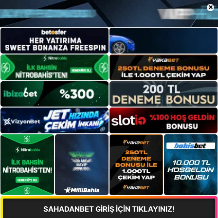
×
SAHADANBET GİRİŞ İÇİN TIKLAYINIZ!