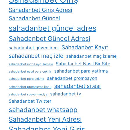
Sahadanbet Giriş Adresi
Sahadanbet Güncel
sahadanbet güncel adres
Sahadanbet Güncel Adresi
Sahadanbet Kayıt
sahadanbet güvenlir mi
sahadanbet maç izle
sahadanbet maç izleme
Sahadanbet Nasıl Bir Site
sahadanbet mobil uygulaması
sahadanbet para yatirma
sahadanbet nasıl para çekilir
sahadanbet promosyon
sahadanbet para çekme
sahadanbet sitesi
sahadanbet promosyon kodu
sahadanbet tv
sahadanbet sosyal medya
Sahadanbet Twitter
sahadanbet whatsapp
Sahadanbet Yeni Adresi
Sahadanbet Yeni Giriş