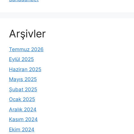
Arşivler
Temmuz 2026
Eylül 2025
Haziran 2025
Mayıs 2025
Şubat 2025
Ocak 2025
Aralık 2024
Kasım 2024
Ekim 2024