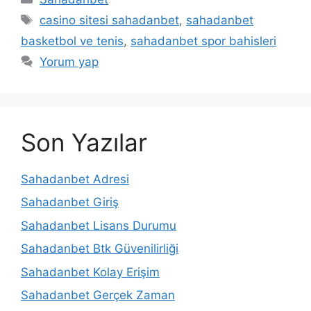
Etiketler
casino sitesi sahadanbet
,
sahadanbet
basketbol ve tenis
,
sahadanbet spor bahisleri
Yorum yap
Son Yazılar
Sahadanbet Adresi
Sahadanbet Giriş
Sahadanbet Lisans Durumu
Sahadanbet Btk Güvenilirliği
Sahadanbet Kolay Erişim
Sahadanbet Gerçek Zaman