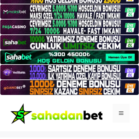
İçeriğe
atla
Menü