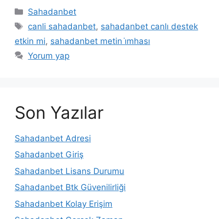
Kategoriler
Sahadanbet
Etiketler
canli sahadanbet
,
sahadanbet canlı destek
etkin mi
,
sahadanbet metin i̇mhası
Yorum yap
Son Yazılar
Sahadanbet Adresi
Sahadanbet Giriş
Sahadanbet Lisans Durumu
Sahadanbet Btk Güvenilirliği
Sahadanbet Kolay Erişim