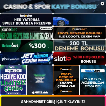
×
SAHADANBET GİRİŞ İÇİN TIKLAYINIZ!