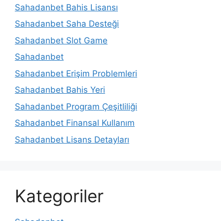
Sahadanbet Bahis Lisansı
Sahadanbet Saha Desteği
Sahadanbet Slot Game
Sahadanbet
Sahadanbet Erişim Problemleri
Sahadanbet Bahis Yeri
Sahadanbet Program Çeşitliliği
Sahadanbet Finansal Kullanım
Sahadanbet Lisans Detayları
Kategoriler