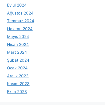
Eylül 2024
Ağustos 2024
Temmuz 2024
Haziran 2024
Mayıs 2024
Nisan 2024
Mart 2024
Şubat 2024
Ocak 2024
Aralık 2023
Kasım 2023
Ekim 2023