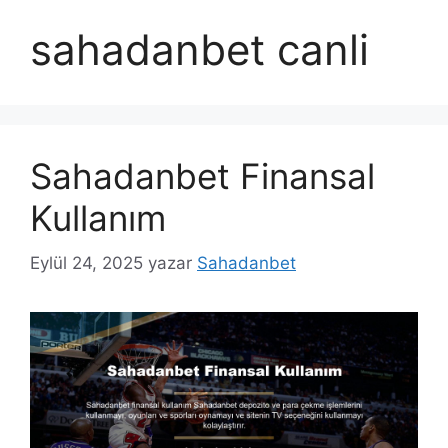
sahadanbet canli
Sahadanbet Finansal
Kullanım
Eylül 24, 2025
yazar
Sahadanbet