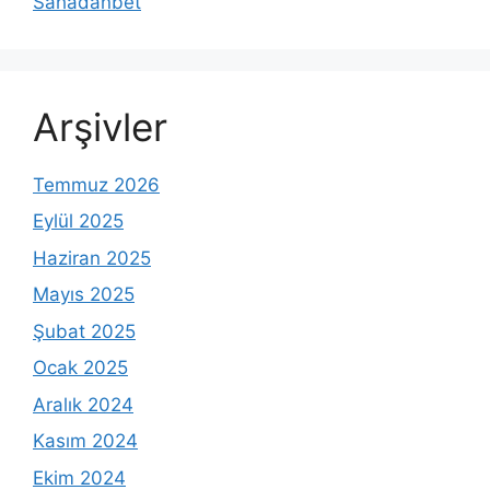
Sahadanbet
Arşivler
Temmuz 2026
Eylül 2025
Haziran 2025
Mayıs 2025
Şubat 2025
Ocak 2025
Aralık 2024
Kasım 2024
Ekim 2024