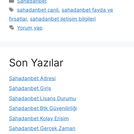
Sahadanbet
Etiketler
sahadanbet canli
,
sahadanbet fayda ve
fırsatlar
,
sahadanbet i̇letişim bilgileri
Yorum yap
Son Yazılar
Sahadanbet Adresi
Sahadanbet Giriş
Sahadanbet Lisans Durumu
Sahadanbet Btk Güvenilirliği
Sahadanbet Kolay Erişim
Sahadanbet Gerçek Zaman