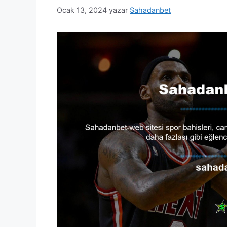
Ocak 13, 2024
yazar
Sahadanbet