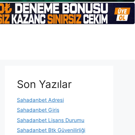
Son Yazılar
Sahadanbet Adresi
Sahadanbet Giriş
Sahadanbet Lisans Durumu
Sahadanbet Btk Güvenilirliği