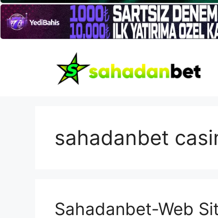
İçeriğe
atla
sahadanbet casin
Sahadanbet-Web Sit