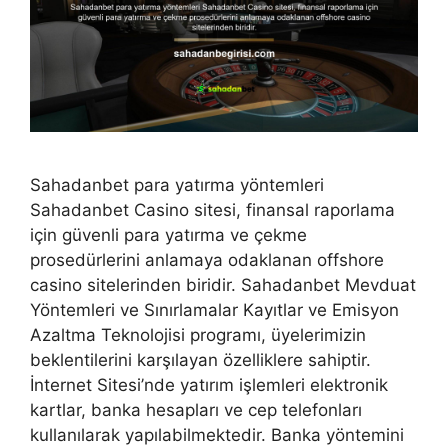
Sahadanbet para yatırma yöntemleri
Sahadanbet Casino sitesi, finansal raporlama
için güvenli para yatırma ve çekme
prosedürlerini anlamaya odaklanan offshore
casino sitelerinden biridir. Sahadanbet Mevduat
Yöntemleri ve Sınırlamalar Kayıtlar ve Emisyon
Azaltma Teknolojisi programı, üyelerimizin
beklentilerini karşılayan özelliklere sahiptir.
İnternet Sitesi’nde yatırım işlemleri elektronik
kartlar, banka hesapları ve cep telefonları
kullanılarak yapılabilmektedir. Banka yöntemini