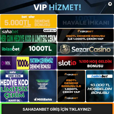
×
SAHADANBET GİRİŞ İÇİN TIKLAYINIZ!