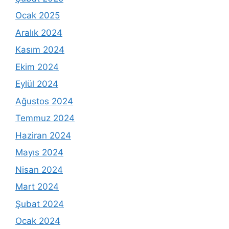
Ocak 2025
Aralık 2024
Kasım 2024
Ekim 2024
Eylül 2024
Ağustos 2024
Temmuz 2024
Haziran 2024
Mayıs 2024
Nisan 2024
Mart 2024
Şubat 2024
Ocak 2024