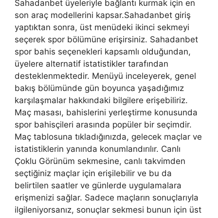
Sahadanbet üyeleriyle bağlantı kurmak için en
son araç modellerini kapsar.Sahadanbet giriş
yaptıktan sonra, üst menüdeki ikinci sekmeyi
seçerek spor bölümüne erişirsiniz. Sahadanbet
spor bahis seçenekleri kapsamlı olduğundan,
üyelere alternatif istatistikler tarafından
desteklenmektedir. Menüyü inceleyerek, genel
bakış bölümünde gün boyunca yaşadığımız
karşılaşmalar hakkındaki bilgilere erişebiliriz.
Maç masası, bahislerini yerleştirme konusunda
spor bahisçileri arasında popüler bir seçimdir.
Maç tablosuna tıkladığınızda, gelecek maçlar ve
istatistiklerin yanında konumlandırılır. Canlı
Çoklu Görünüm sekmesine, canlı takvimden
seçtiğiniz maçlar için erişilebilir ve bu da
belirtilen saatler ve günlerde uygulamalara
erişmenizi sağlar. Sadece maçların sonuçlarıyla
ilgileniyorsanız, sonuçlar sekmesi bunun için üst