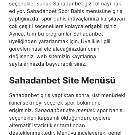
seçenekler sunan Sahadanbet gizli olmayı hak
ediyor. Sahadanbet Spor Bahis menüsüne giriş
yaptığınızda, spor bahis ihtiyaçlarınızı karşılayan
çok çeşitli seçeneklere kolayca erişebilirsiniz.
Ayrıca, tüm bu programlar Sahadanbet
üyeliğinden yararlanmak için. Üyelikle ilgili
görevleri nasıl ele alacağınızdan emin
değilseniz, web sitemizin kayıtlarına
sayfalarımızda başvurabilirsiniz.
Sahadanbet Site Menüsü
Sahadanbet giriş yaptıktan sonra, üst menüdeki
ikinci sekmeyi seçerek spor bölümüne
erişirsiniz.
Sahadanbet site menüsü
spor bahis
seçenekleri kapsamlı olduğundan, üyelere
alternatif istatistikler tarafından
desteklenmektedir. Menüyü inceleyerek, genel