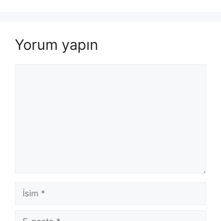
Yorum yapın
Yorum
İsim
E-