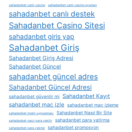
sahadanbet canlı casino
sahadanbet canlı casino oyunları
sahadanbet canlı destek
Sahadanbet Casino Sitesi
sahadanbet giris yap
Sahadanbet Giriş
Sahadanbet Giriş Adresi
Sahadanbet Güncel
sahadanbet güncel adres
Sahadanbet Güncel Adresi
Sahadanbet Kayıt
sahadanbet güvenlir mi
sahadanbet maç izle
sahadanbet maç izleme
Sahadanbet Nasıl Bir Site
sahadanbet mobil uygulaması
sahadanbet para yatirma
sahadanbet nasıl para çekilir
sahadanbet promosyon
sahadanbet para çekme