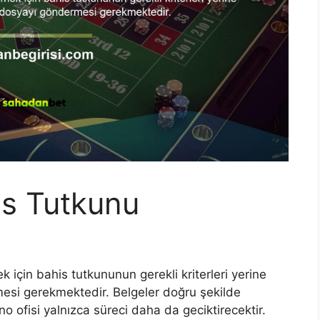
s Tutkunu
için bahis tutkununun gerekli kriterleri yerine
mesi gerekmektedir. Belgeler doğru şekilde
 ofisi yalnızca süreci daha da geciktirecektir.