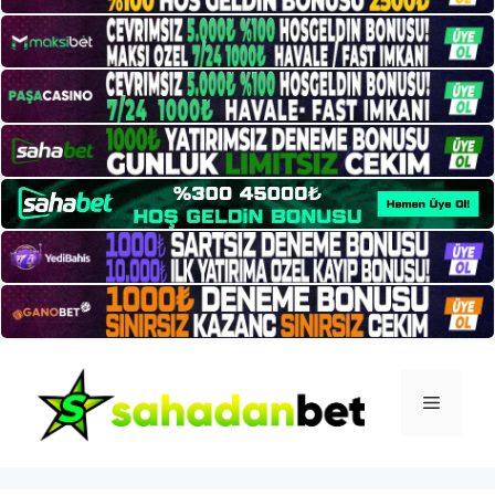
İçeriğe
atla
Menü