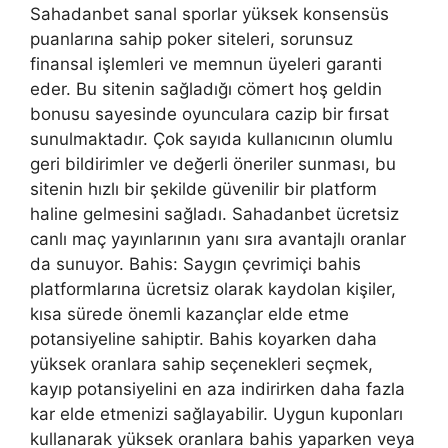
Sahadanbet sanal sporlar yüksek konsensüs
puanlarına sahip poker siteleri, sorunsuz
finansal işlemleri ve memnun üyeleri garanti
eder. Bu sitenin sağladığı cömert hoş geldin
bonusu sayesinde oyunculara cazip bir fırsat
sunulmaktadır. Çok sayıda kullanıcının olumlu
geri bildirimler ve değerli öneriler sunması, bu
sitenin hızlı bir şekilde güvenilir bir platform
haline gelmesini sağladı. Sahadanbet ücretsiz
canlı maç yayınlarının yanı sıra avantajlı oranlar
da sunuyor. Bahis: Saygın çevrimiçi bahis
platformlarına ücretsiz olarak kaydolan kişiler,
kısa sürede önemli kazançlar elde etme
potansiyeline sahiptir. Bahis koyarken daha
yüksek oranlara sahip seçenekleri seçmek,
kayıp potansiyelini en aza indirirken daha fazla
kar elde etmenizi sağlayabilir. Uygun kuponları
kullanarak yüksek oranlara bahis yaparken veya