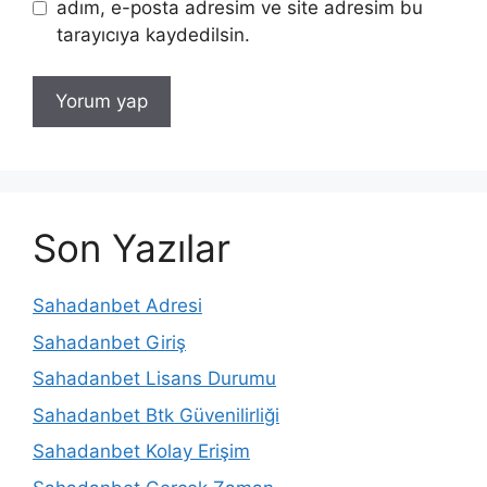
adım, e-posta adresim ve site adresim bu
tarayıcıya kaydedilsin.
Son Yazılar
Sahadanbet Adresi
Sahadanbet Giriş
Sahadanbet Lisans Durumu
Sahadanbet Btk Güvenilirliği
Sahadanbet Kolay Erişim