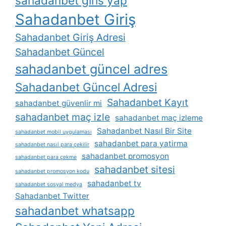
sahadanbet giris yap
Sahadanbet Giriş
Sahadanbet Giriş Adresi
Sahadanbet Güncel
sahadanbet güncel adres
Sahadanbet Güncel Adresi
Sahadanbet Kayıt
sahadanbet güvenlir mi
sahadanbet maç izle
sahadanbet maç izleme
Sahadanbet Nasıl Bir Site
sahadanbet mobil uygulaması
sahadanbet para yatirma
sahadanbet nasıl para çekilir
sahadanbet promosyon
sahadanbet para çekme
sahadanbet sitesi
sahadanbet promosyon kodu
sahadanbet tv
sahadanbet sosyal medya
Sahadanbet Twitter
sahadanbet whatsapp