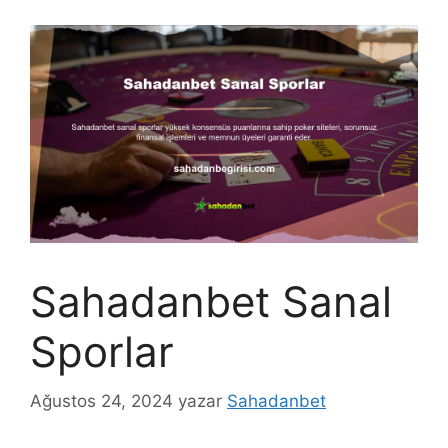
Sahadanbet Sanal
Sporlar
Ağustos 24, 2024
yazar
Sahadanbet