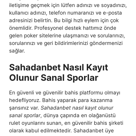
iletişime geçmek için lütfen adınızı ve soyadınızı,
kullanıcı adınızı, telefon numaranızı ve e-posta
adresinizi belirtin. Bu bilgi hızlı eylem için çok
önemlidir. Profesyonel destek hattımız önde
gelen poker sitelerine ulaşmanızı ve sorularınızı,
sorularınızı ve geri bildirimlerinizi göndermenizi
sağlar.
Sahadanbet Nasıl Kayıt
Olunur Sanal Sporlar
En güvenli ve güvenilir bahis platformu olmayı
hedefliyoruz. Bahis yaparak para kazanma
şansınız var.
Sahadanbet nasıl kayıt olunur
sanal sporlar
, dünya çapında en olağanüstü
rulet oyunlarını sunan, en güvenilir bahis şirketi
olarak kabul edilmektedir. Sahadanbet üye