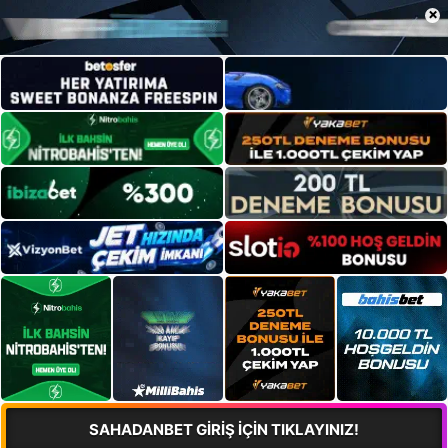
×
SAHADANBET GİRİŞ İÇİN TIKLAYINIZ!