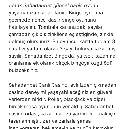
doruk
Sahadanbet güncel bahis oyunu
yaşamanıza olanak tanır. Bingo oyununa
geçmeden önce klasik bingo oyununu
hatırlayalım. Tombala kartınızdaki sayılar
çantadan çıkıp sizinkilerle eşleştiğinde, zinkle
dolmuş olursunuz. Bir oyuncu, kartta toplam 3
çatal veya tam olarak 3 sayı bulursa kazanmış
sayılır. Sahadanbet Bingo’da, yüksek kazanma
oranlarına ek olarak birçok bingoya özgü ödül
bulacaksınız.
Sahadanbet Canlı Casino, evinizden çıkmadan
casino deneyimi yaşayabileceğiniz en güvenli
yerlerden biridir. Poker, blackjack ve diğer
birçok masa oyununun yer aldığı Sahadanbet
casino odası, kazanmanıza yardımcı olmak için
tasarlanmıştır. Zar ve zarlarla şansa
inanıyorsanız, beklemeyin ve bugün kaydolun.