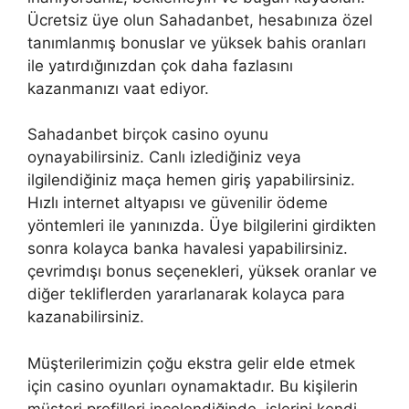
Ücretsiz üye olun Sahadanbet, hesabınıza özel
tanımlanmış bonuslar ve yüksek bahis oranları
ile yatırdığınızdan çok daha fazlasını
kazanmanızı vaat ediyor.
Sahadanbet birçok casino oyunu
oynayabilirsiniz. Canlı izlediğiniz veya
ilgilendiğiniz maça hemen giriş yapabilirsiniz.
Hızlı internet altyapısı ve güvenilir ödeme
yöntemleri ile yanınızda. Üye bilgilerini girdikten
sonra kolayca banka havalesi yapabilirsiniz.
çevrimdışı bonus seçenekleri, yüksek oranlar ve
diğer tekliflerden yararlanarak kolayca para
kazanabilirsiniz.
Müşterilerimizin çoğu ekstra gelir elde etmek
için casino oyunları oynamaktadır. Bu kişilerin
müşteri profilleri incelendiğinde, işlerini kendi