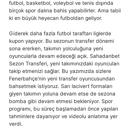
futbol, basketbol, voleybol ve tenis dışında
birçok spor dalına bahis yapabilirler. Ama tabii
ki en büyük heyecan futboldan geliyor.
Giderek daha fazla futbol taraftarı liglerde
kupon yapıyor. Bu sezonun transfer dönemi
sona ererken, takımın yolculuğuna yeni
oyuncularla devam edeceği açık. Sahadanbet
Sezon Transferi, yeni takımınızdaki oyuncuları
takip etmenizi sağlar. Bu yazımızda sizlere
Fenerbahçe’nin yeni transfer oyuncusundan
bahsetmek istiyoruz. Sarı lacivert formaları
giyen takımın yoluna devam etse de sezona
bomba gibi devam etmesi bekleniyor. Spor
programı, bu süreç başlamadan önce yapılan
tahminlere dayanıyor ve videolu anlatıma yer
verdi.