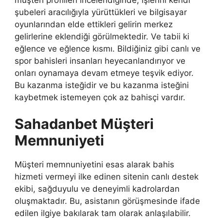
şubeleri aracılığıyla yürüttükleri ve bilgisayar
oyunlarından elde ettikleri gelirin merkez
gelirlerine eklendiği görülmektedir. Ve tabii ki
eğlence ve eğlence kısmı. Bildiğiniz gibi canlı ve
spor bahisleri insanları heyecanlandırıyor ve
onları oynamaya devam etmeye teşvik ediyor.
Bu kazanma isteğidir ve bu kazanma isteğini
kaybetmek istemeyen çok az bahisçi vardır.
Sahadanbet Müşteri
Memnuniyeti
Müşteri memnuniyetini esas alarak bahis
hizmeti vermeyi ilke edinen sitenin canlı destek
ekibi, sağduyulu ve deneyimli kadrolardan
oluşmaktadır. Bu, asistanın görüşmesinde ifade
edilen ilgiye bakılarak tam olarak anlaşılabilir.