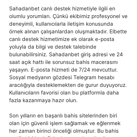
Sahadanbet canlı destek hizmetiyle ilgili en
olumlu yorumları. Çünkü ekibimiz profesyonel ve
deneyimli, kullanıcılarla iletişim konusunda
örnek alınan çalışanlardan oluşmaktadır. Elbette
canlı destek hizmetimize ek olarak e-posta
yoluyla da bilgi ve destek talebinde
bulunabilirsiniz. Sahadanbet giriş adresi ve 24
saat açık hattı ile sorunsuz bahis macerasını
yaşayın. E-posta hizmeti de 7/24 mevcuttur.
Sosyal medyanın gözdesi Telegram hesabı
aracılığıyla desteklemekten de gurur duyuyoruz.
Kullanıcıların favorisi olan bu platformla daha
fazla kazanmaya hazır olun.
Son yılların en başarılı bahis sitelerinden biri
olan için güvenli işlem sağlamak ve eğlenmek
her zaman birinci önceliği olmuştur. Bu bahis