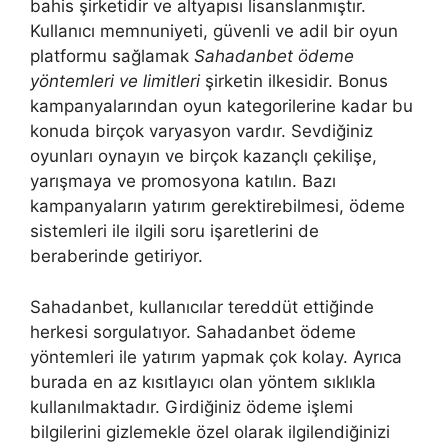
bahis şirketidir ve altyapısı lisanslanmıştır.
Kullanıcı memnuniyeti, güvenli ve adil bir oyun
platformu sağlamak
Sahadanbet ödeme
yöntemleri ve limitleri
şirketin ilkesidir. Bonus
kampanyalarından oyun kategorilerine kadar bu
konuda birçok varyasyon vardır. Sevdiğiniz
oyunları oynayın ve birçok kazançlı çekilişe,
yarışmaya ve promosyona katılın. Bazı
kampanyaların yatırım gerektirebilmesi, ödeme
sistemleri ile ilgili soru işaretlerini de
beraberinde getiriyor.
Sahadanbet, kullanıcılar tereddüt ettiğinde
herkesi sorgulatıyor. Sahadanbet ödeme
yöntemleri ile yatırım yapmak çok kolay. Ayrıca
burada en az kısıtlayıcı olan yöntem sıklıkla
kullanılmaktadır. Girdiğiniz ödeme işlemi
bilgilerini gizlemekle özel olarak ilgilendiğinizi