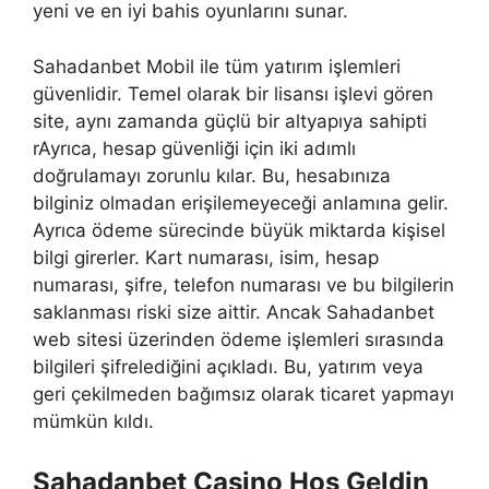
yeni ve en iyi bahis oyunlarını sunar.
Sahadanbet Mobil ile tüm yatırım işlemleri
güvenlidir. Temel olarak bir lisansı işlevi gören
site, aynı zamanda güçlü bir altyapıya sahipti
rAyrıca, hesap güvenliği için iki adımlı
doğrulamayı zorunlu kılar. Bu, hesabınıza
bilginiz olmadan erişilemeyeceği anlamına gelir.
Ayrıca ödeme sürecinde büyük miktarda kişisel
bilgi girerler. Kart numarası, isim, hesap
numarası, şifre, telefon numarası ve bu bilgilerin
saklanması riski size aittir. Ancak Sahadanbet
web sitesi üzerinden ödeme işlemleri sırasında
bilgileri şifrelediğini açıkladı. Bu, yatırım veya
geri çekilmeden bağımsız olarak ticaret yapmayı
mümkün kıldı.
Sahadanbet Casino Hoş Geldin