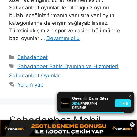
Sahadanbet oyunlar ile dilediğiniz oyunu
bulabileceğiniz firmanın yanı sıra yeni oyun
kategorilerine de erişim sağlayabilirsiniz.
Tüketici akışımızın spor ve casino bölümünde
bazı oyunlar …
Devamını oku
Kategoriler
Sahadanbet
Etiketler
Sahadanbet Bahis Oyunları ve Hizmetleri
,
Sahadanbet Oyunlar
Yorum yap
Sahadanbet Mobil
×
Ekim 6, 2023
yazar
Sahadanbet