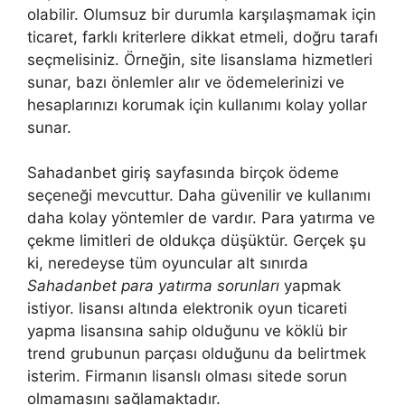
olabilir. Olumsuz bir durumla karşılaşmamak için
ticaret, farklı kriterlere dikkat etmeli, doğru tarafı
seçmelisiniz. Örneğin, site lisanslama hizmetleri
sunar, bazı önlemler alır ve ödemelerinizi ve
hesaplarınızı korumak için kullanımı kolay yollar
sunar.
Sahadanbet giriş sayfasında birçok ödeme
seçeneği mevcuttur. Daha güvenilir ve kullanımı
daha kolay yöntemler de vardır. Para yatırma ve
çekme limitleri de oldukça düşüktür. Gerçek şu
ki, neredeyse tüm oyuncular alt sınırda
Sahadanbet para yatırma sorunları
yapmak
istiyor. lisansı altında elektronik oyun ticareti
yapma lisansına sahip olduğunu ve köklü bir
trend grubunun parçası olduğunu da belirtmek
isterim. Firmanın lisanslı olması sitede sorun
olmamasını sağlamaktadır.