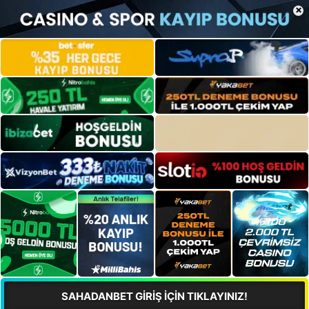
×
SAHADANBET GİRİŞ İÇİN TIKLAYINIZ!