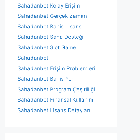
Sahadanbet Kolay Erişim
Sahadanbet Gerçek Zaman
Sahadanbet Bahis Lisansı
Sahadanbet Saha Desteği
Sahadanbet Slot Game
Sahadanbet
Sahadanbet Erişim Problemleri
Sahadanbet Bahis Yeri
Sahadanbet Program Çeşitliliği
Sahadanbet Finansal Kullanım
Sahadanbet Lisans Detayları