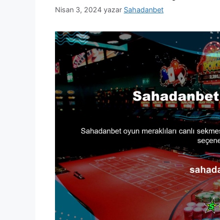
Nisan 3, 2024
yazar
Sahadanbet