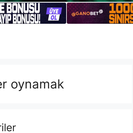
er oynamak
iler