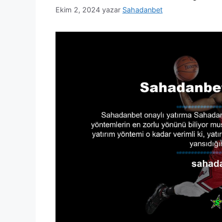
Ekim 2, 2024
yazar
Sahadanbet