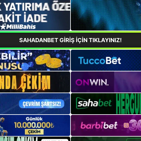
SAHADANBET GİRİŞ İÇİN TIKLAYINIZ!