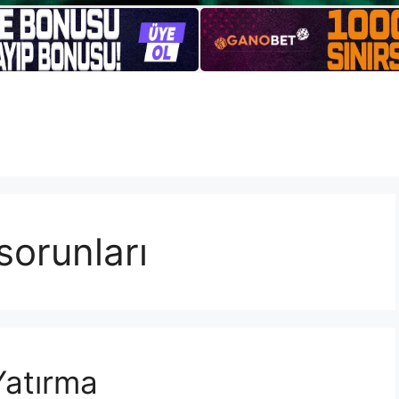
sorunları
Yatırma